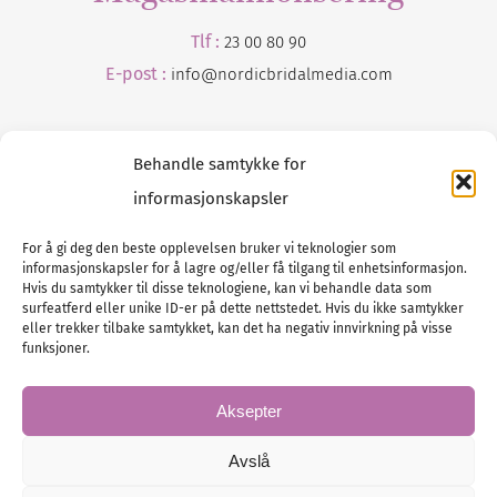
Tlf :
23 00 80 90
E-post :
info@
nordicbridalmedia
.com
Behandle samtykke for
informasjonskapsler
For å gi deg den beste opplevelsen bruker vi teknologier som
informasjonskapsler for å lagre og/eller få tilgang til enhetsinformasjon.
Tlf :
23 00 80 90
Hvis du samtykker til disse teknologiene, kan vi behandle data som
surfeatferd eller unike ID-er på dette nettstedet. Hvis du ikke samtykker
E-post :
info@
nordicbridalmedia
.com
eller trekker tilbake samtykket, kan det ha negativ innvirkning på visse
Bryllupsmagasinet Norge
funksjoner.
© All rights reserved.
VAT: NO911740648
Aksepter
Avslå