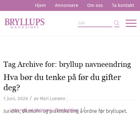
Hjem
Annonsere
Om oss
Ta kontakt
Tag Archive for:
bryllup navneendring
Hva bør du tenke på før du gifter
deg?
/
1 juni, 2026
av
Mari Loewen
/
Lov, rett og økonomi
Planlegging
Juridikk, økonomi og praktiske ting å ordne før bryllupet.