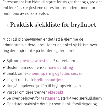
Et testament kan bidra til større forutsigbarhet og gjøre det
enklere å sikre ønskene deres for fremtiden – innenfor
rammene av norsk arvelov.
Praktisk sjekkliste før bryllupet
Midt i all planleggingen er det lett å glemme de
administrative detaljene. Her er en enkel sjekkliste over
ting dere bør tenke på før dere gifter dere:
✔ Søk om
prøvingsattest
hos Skatteetaten
✔ Bestem om noen ønsker
navneendring
✔ Snakk om
økonomi, sparing og felles ansvar
✔ Lag et realistisk
bryllupsbudsjett
✔ Unngå unødvendige lån til bryllupsfeiringen
✔ Vurder om dere trenger
ektepakt
✔ Se over behovet for
testament
, særlig ved særkullsbarn
✔ Oppdater praktiske detaljer som bank, forsikringer og