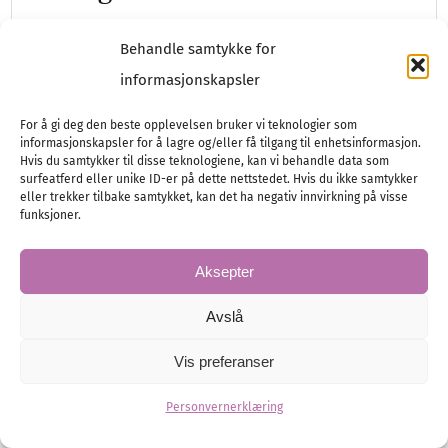
Nå ser vi dresser i mange nye farger, og
Behandle samtykke for
gjerne i pastell! Tør du å ta svingene helt ut
informasjonskapsler
og…
For å gi deg den beste opplevelsen bruker vi teknologier som
informasjonskapsler for å lagre og/eller få tilgang til enhetsinformasjon.
Hvis du samtykker til disse teknologiene, kan vi behandle data som
surfeatferd eller unike ID-er på dette nettstedet. Hvis du ikke samtykker
Brudgom
Herremote
eller trekker tilbake samtykket, kan det ha negativ innvirkning på visse
funksjoner.
Aksepter
Avslå
Vis preferanser
Personvernerklæring