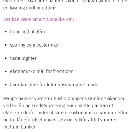
ektefeller? Skal dere ha felles konto, separat økonomi eller
en løsning midt imellom?
Det kan være smart å snakke om:
bolig og boliglån
sparing og investeringer
faste utgifter
økonomiske mål for fremtiden
hvordan dere fordeler ansvar og kostnader
Mange banker vurderer husholdningens samlede økonomi
ved bolån og kredittvurdering. For enkelte par kan et
ekteskap derfor bidra til sterkere økonomiske rammer eller
bedre låneforutsetninger, selv om vilkår alltid varierer
mellom banker.