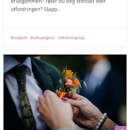
brudgommen? Føler du deg stresset over
utfordringen? Slapp…
Brudgom
Bryllupsgjest
Utdrikningslag