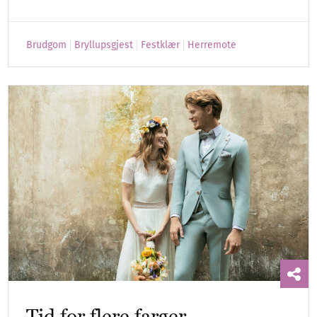
Brudgom
Bryllupsgjest
Festklær
Herremote
Tid for flere farger