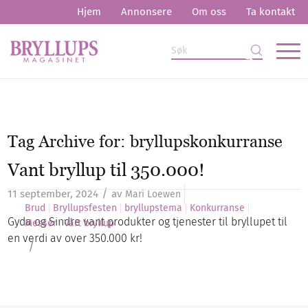
Hjem
Annonsere
Om oss
Ta kontakt
Tag Archive for:
bryllupskonkurranse
Vant bryllup til 350.000!
/
11 september, 2024
av
Mari Loewen
Brud
Bryllupsfesten
bryllupstema
Konkurranse
Gyda og Sindre vant produkter og tjenester til bryllupet til
Messer
Vårt bryllup
en verdi av over 350.000 kr!
/