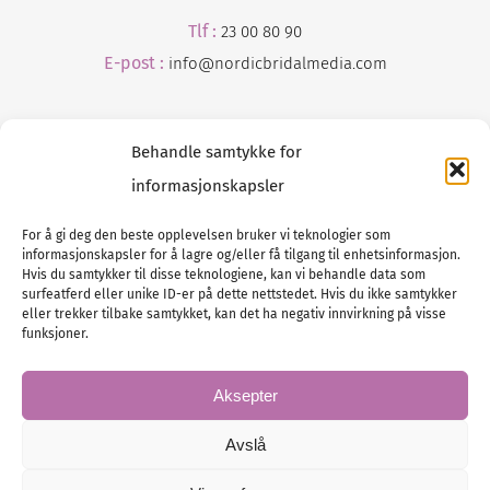
Tlf :
23 00 80 90
E-post :
info@
nordicbridalmedia
.com
Behandle samtykke for
informasjonskapsler
For å gi deg den beste opplevelsen bruker vi teknologier som
informasjonskapsler for å lagre og/eller få tilgang til enhetsinformasjon.
Tlf :
23 00 80 90
Hvis du samtykker til disse teknologiene, kan vi behandle data som
surfeatferd eller unike ID-er på dette nettstedet. Hvis du ikke samtykker
E-post :
info@
nordicbridalmedia
.com
eller trekker tilbake samtykket, kan det ha negativ innvirkning på visse
Bryllupsmagasinet Norge
funksjoner.
© All rights reserved.
VAT: NO911740648
Aksepter
Avslå