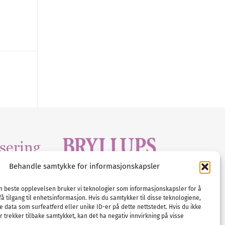
sering
Behandle samtykke for informasjonskapsler
Tlf :
23 00 80 90
edia
.com
E-post :
info@
nordicbridalmedia
.com
en beste opplevelsen bruker vi teknologier som informasjonskapsler for å
få tilgang til enhetsinformasjon. Hvis du samtykker til disse teknologiene,
Bryllupsmagasinet Norge
e data som surfeatferd eller unike ID-er på dette nettstedet. Hvis du ikke
© All rights reserved.
 trekker tilbake samtykket, kan det ha negativ innvirkning på visse
VAT: NO911740648