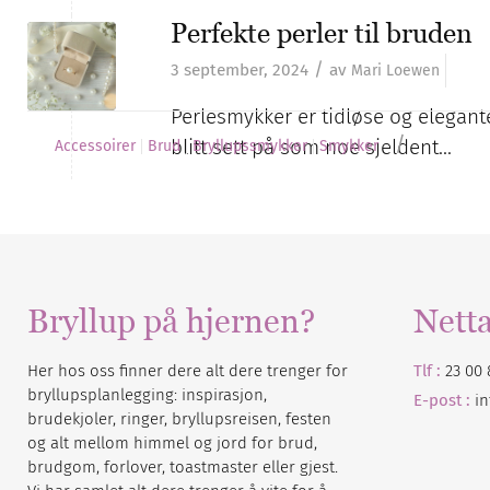
Perfekte perler til bruden
/
3 september, 2024
av
Mari Loewen
Perlesmykker er tidløse og elegante
/
blitt sett på som noe sjeldent…
Accessoirer
Brud
Bryllupssmykker
Smykker
Bryllup på hjernen?
Nett
Her hos oss finner dere alt dere trenger for
Tlf :
23 00 
bryllupsplanlegging: inspirasjon,
E-post :
i
brudekjoler, ringer, bryllupsreisen, festen
og alt mellom himmel og jord for brud,
brudgom, forlover, toastmaster eller gjest.