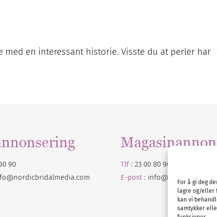
 med en interessant historie. Visste du at perler har
annonsering
Magasinannon
80 90
Tlf :
23 00 80 90
nfo@nordicbridalmedia.com
E-post :
info@
nordicbridalm
For å gi deg d
lagre og/eller 
kan vi behandl
samtykker eller