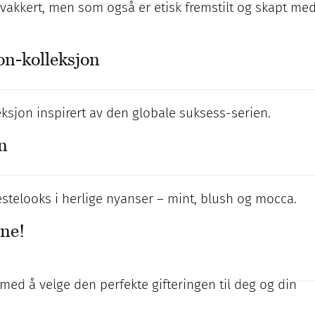
 vakkert, men som også er etisk fremstilt og skapt me
on-kolleksjon
eksjon inspirert av den globale suksess-serien.
en
estelooks i herlige nyanser – mint, blush og mocca.
ene!
ed å velge den perfekte gifteringen til deg og din