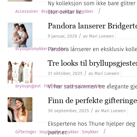
Ny kolleksjon som ikke bare glitrer
/
stor omtanke.
Accessoirer
Bryllupssmykker
Smykker
Pandora lanserer Bridgert
/
9 januar, 2026
av
Mari Loewen
/
Pandora lanserer en eksklusiv koll
Bryllupssmykker
Smykker
Tre looks til bryllupsgjest
/
31 oktober, 2025
av
Mari Loewen
/
Vi har satt sammen tre elegante gj
Bryllupsgjest
Festklær
Inspirasjon smykker
Finn de perfekte giftering
/
30 september, 2025
av
Mari Loewen
Ekspertene hos Thune hjelper deg m
/
partner.
Gifteringer
Inspirasjon smykker
Smykker