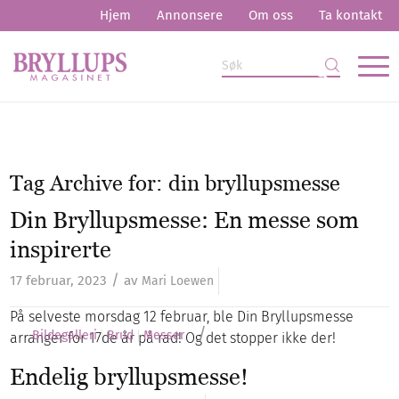
Hjem
Annonsere
Om oss
Ta kontakt
Tag Archive for:
din bryllupsmesse
Din Bryllupsmesse: En messe som
inspirerte
/
17 februar, 2023
av
Mari Loewen
På selveste morsdag 12 februar, ble Din Bryllupsmesse
/
Bildegalleri
Brud
Messer
arranger for 17de år på rad! Og det stopper ikke der!
Endelig bryllupsmesse!