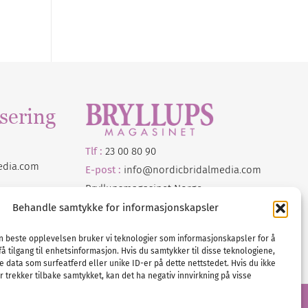
sering
Tlf :
23 00 80 90
edia
.com
E-post :
info@
nordicbridalmedia
.com
Bryllupsmagasinet Norge
© All rights reserved.
Behandle samtykke for informasjonskapsler
VAT: NO911740648
en beste opplevelsen bruker vi teknologier som informasjonskapsler for å
få tilgang til enhetsinformasjon. Hvis du samtykker til disse teknologiene,
e data som surfeatferd eller unike ID-er på dette nettstedet. Hvis du ikke
 trekker tilbake samtykket, kan det ha negativ innvirkning på visse