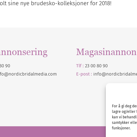
olt sine nye brudesko-kolleksjoner for 2018!
annonsering
Magasinannon
80 90
Tlf :
23 00 80 90
nfo@nordicbridalmedia.com
E-post :
info@
nordicbridalm
For å gi deg d
lagre og/eller 
kan vi behandl
samtykker eller
funksjoner.