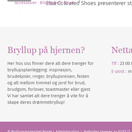
/
Elsa Coloured Shoes presenterer st
Accessoirer
Bildegalleri
Brud
Bryllup på hjernen?
Nett
Her hos oss finner dere alt dere trenger for
Tlf :
23 00 
bryllupsplanlegging: inspirasjon,
E-post :
i
brudekjoler, ringer, bryllupsreisen, festen
og alt mellom himmel og jord for brud,
brudgom, forlover, toastmaster eller gjest.
Vi har samlet alt dere trenger å vite for å
skape deres drømmebryllup!
© Bryllupsmagasinet Norge
Administration
Nettsiden leveres av KUST IT