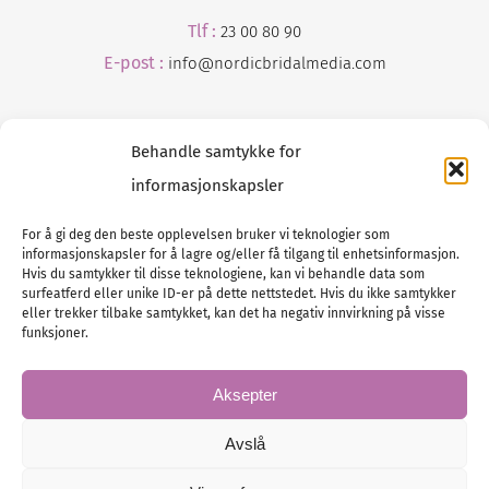
Tlf :
23 00 80 90
E-post :
info@
nordicbridalmedia
.com
Behandle samtykke for
informasjonskapsler
For å gi deg den beste opplevelsen bruker vi teknologier som
informasjonskapsler for å lagre og/eller få tilgang til enhetsinformasjon.
Tlf :
23 00 80 90
Hvis du samtykker til disse teknologiene, kan vi behandle data som
surfeatferd eller unike ID-er på dette nettstedet. Hvis du ikke samtykker
E-post :
info@
nordicbridalmedia
.com
eller trekker tilbake samtykket, kan det ha negativ innvirkning på visse
Bryllupsmagasinet Norge
funksjoner.
© All rights reserved.
VAT: NO911740648
Aksepter
Avslå