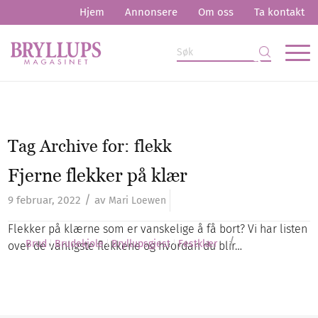
Hjem
Annonsere
Om oss
Ta kontakt
Tag Archive for:
flekk
Fjerne flekker på klær
/
9 februar, 2022
av
Mari Loewen
Flekker på klærne som er vanskelige å få bort? Vi har listen
/
Brud
Brudekjole
Bryllupsgjest
Festklær
over de vanligste flekkene og hvordan du blir…