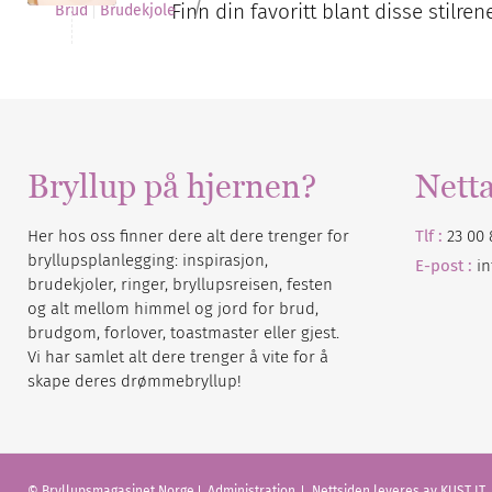
/
Finn din favoritt blant disse stilr
Brud
Brudekjole
Bryllup på hjernen?
Nett
Her hos oss finner dere alt dere trenger for
Tlf :
23 00 
bryllupsplanlegging: inspirasjon,
E-post :
i
brudekjoler, ringer, bryllupsreisen, festen
og alt mellom himmel og jord for brud,
brudgom, forlover, toastmaster eller gjest.
Vi har samlet alt dere trenger å vite for å
skape deres drømmebryllup!
© Bryllupsmagasinet Norge
Administration
Nettsiden leveres av KUST IT