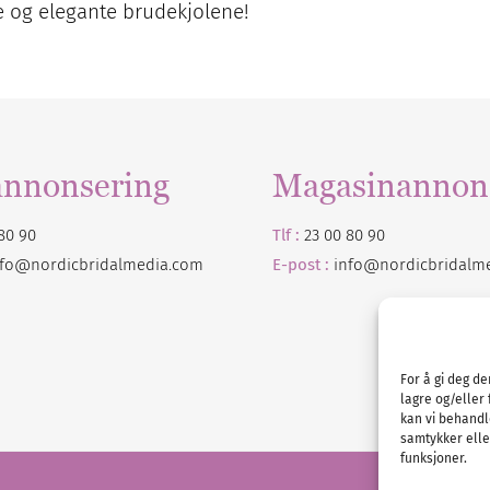
ene og elegante brudekjolene!
annonsering
Magasinannon
80 90
Tlf :
23 00 80 90
nfo@nordicbridalmedia.com
E-post :
info@
nordicbridalm
For å gi deg d
lagre og/eller 
kan vi behandl
samtykker eller
funksjoner.