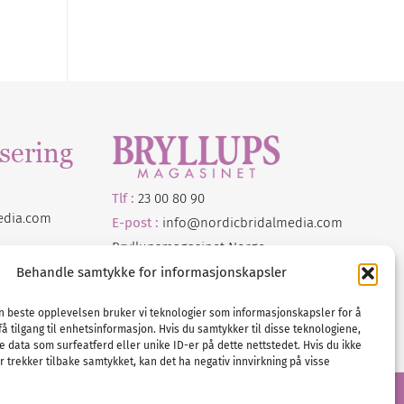
sering
Tlf :
23 00 80 90
edia
.com
E-post :
info@
nordicbridalmedia
.com
Bryllupsmagasinet Norge
© All rights reserved.
Behandle samtykke for informasjonskapsler
VAT: NO911740648
en beste opplevelsen bruker vi teknologier som informasjonskapsler for å
få tilgang til enhetsinformasjon. Hvis du samtykker til disse teknologiene,
e data som surfeatferd eller unike ID-er på dette nettstedet. Hvis du ikke
 trekker tilbake samtykket, kan det ha negativ innvirkning på visse