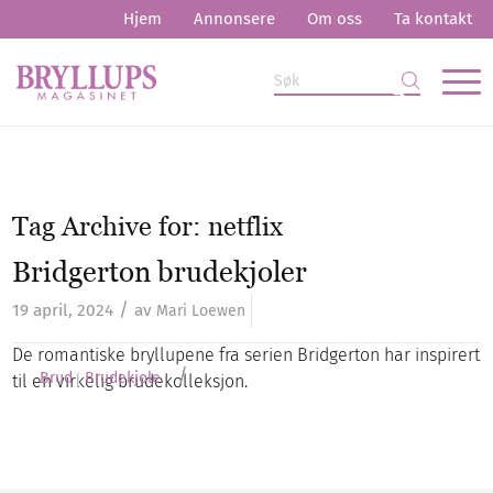
Hjem
Annonsere
Om oss
Ta kontakt
Tag Archive for:
netflix
Bridgerton brudekjoler
/
19 april, 2024
av
Mari Loewen
De romantiske bryllupene fra serien Bridgerton har inspirert
/
Brud
Brudekjole
til en virkelig brudekolleksjon.