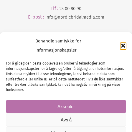
Tlf :
23 00 80 90
E-post :
info@
nordicbridalmedia
.com
Behandle samtykke for
informasjonskapsler
For å gi deg den beste opplevelsen bruker vi teknologier som
informasjonskapsler for å lagre og/eller få tilgang til enhetsinformasjon.
Tlf :
23 00 80 90
Hvis du samtykker til disse teknologiene, kan vi behandle data som
surfeatferd eller unike ID-er på dette nettstedet. Hvis du ikke samtykker
E-post :
info@
nordicbridalmedia
.com
eller trekker tilbake samtykket, kan det ha negativ innvirkning på visse
Bryllupsmagasinet Norge
funksjoner.
© All rights reserved.
VAT: NO911740648
Aksepter
Avslå