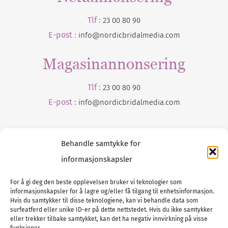
Tlf :
23 00 80 90
E-post :
info@nordicbridalmedia.com
Magasinannonsering
Tlf :
23 00 80 90
E-post :
info@
nordicbridalmedia
.com
Behandle samtykke for
informasjonskapsler
For å gi deg den beste opplevelsen bruker vi teknologier som
informasjonskapsler for å lagre og/eller få tilgang til enhetsinformasjon.
Tlf :
23 00 80 90
Hvis du samtykker til disse teknologiene, kan vi behandle data som
surfeatferd eller unike ID-er på dette nettstedet. Hvis du ikke samtykker
E-post :
info@
nordicbridalmedia
.com
eller trekker tilbake samtykket, kan det ha negativ innvirkning på visse
Bryllupsmagasinet Norge