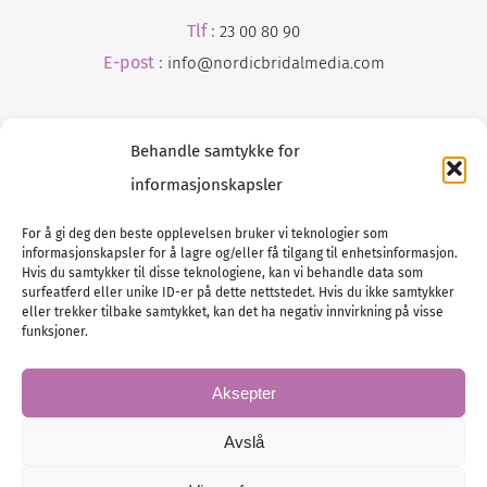
Tlf :
23 00 80 90
E-post :
info@
nordicbridalmedia
.com
Behandle samtykke for
informasjonskapsler
For å gi deg den beste opplevelsen bruker vi teknologier som
informasjonskapsler for å lagre og/eller få tilgang til enhetsinformasjon.
Tlf :
23 00 80 90
Hvis du samtykker til disse teknologiene, kan vi behandle data som
surfeatferd eller unike ID-er på dette nettstedet. Hvis du ikke samtykker
E-post :
info@
nordicbridalmedia
.com
eller trekker tilbake samtykket, kan det ha negativ innvirkning på visse
Bryllupsmagasinet Norge
funksjoner.
© All rights reserved.
VAT: NO911740648
Aksepter
Avslå