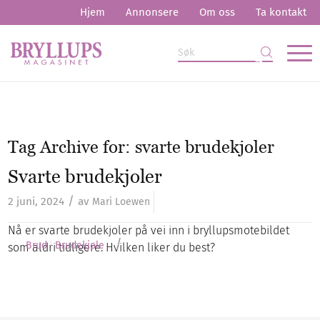
Hjem
Annonsere
Om oss
Ta kontakt
Tag Archive for:
svarte brudekjoler
Svarte brudekjoler
/
2 juni, 2024
av
Mari Loewen
Nå er svarte brudekjoler på vei inn i bryllupsmotebildet
/
Brud
Brudekjole
som aldri tidligere. Hvilken liker du best?