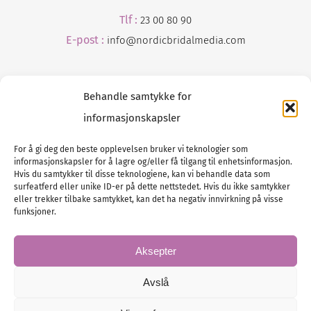
Tlf :
23 00 80 90
E-post :
info@
nordicbridalmedia
.com
Behandle samtykke for
informasjonskapsler
For å gi deg den beste opplevelsen bruker vi teknologier som
informasjonskapsler for å lagre og/eller få tilgang til enhetsinformasjon.
Tlf :
23 00 80 90
Hvis du samtykker til disse teknologiene, kan vi behandle data som
surfeatferd eller unike ID-er på dette nettstedet. Hvis du ikke samtykker
E-post :
info@
nordicbridalmedia
.com
eller trekker tilbake samtykket, kan det ha negativ innvirkning på visse
Bryllupsmagasinet Norge
funksjoner.
© All rights reserved.
VAT: NO911740648
Aksepter
Avslå