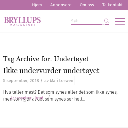
Hjem
Annonsere
Om oss
Ta kontakt
Tag Archive for:
Undertøyet
Ikke undervurder undertøyet
/
5 september, 2018
av
Mari Loewen
Hva teller mest? Det som synes eller det som ikke synes,
/
Accessoirer
Brud
men som gjør at det som synes ser helt…