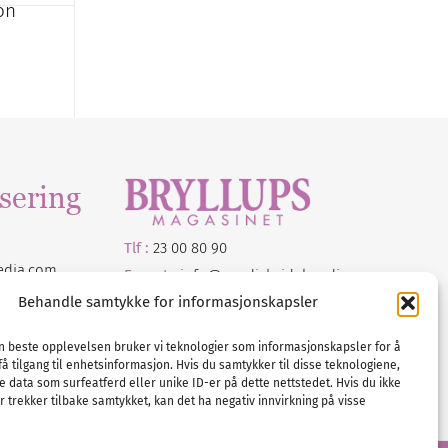
on
sering
Tlf :
23 00 80 90
edia
.com
E-post :
info@
nordicbridalmedia
.com
Bryllupsmagasinet Norge
Behandle samtykke for informasjonskapsler
© All rights reserved.
VAT: NO911740648
en beste opplevelsen bruker vi teknologier som informasjonskapsler for å
få tilgang til enhetsinformasjon. Hvis du samtykker til disse teknologiene,
e data som surfeatferd eller unike ID-er på dette nettstedet. Hvis du ikke
 trekker tilbake samtykket, kan det ha negativ innvirkning på visse