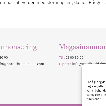
rton har tatt verden med storm og smykkene i Bridgert
annonsering
Magasinannon
80 90
Tlf :
23 00 80 90
nfo@nordicbridalmedia.com
E-post :
info@
nordicbridalm
For å gi deg d
lagre og/eller 
kan vi behandl
samtykker eller
funksjoner.