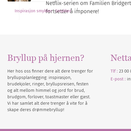
Netflix-serien om Familien Bridge
/
fortsetter å imponere!
Inspirasjon smykker
Smykker
Bryllup på hjernen?
Nett
Her hos oss finner dere alt dere trenger for
Tlf :
23 00 
bryllupsplanlegging: inspirasjon,
E-post :
i
brudekjoler, ringer, bryllupsreisen, festen
og alt mellom himmel og jord for brud,
brudgom, forlover, toastmaster eller gjest.
Vi har samlet alt dere trenger å vite for å
skape deres drømmebryllup!