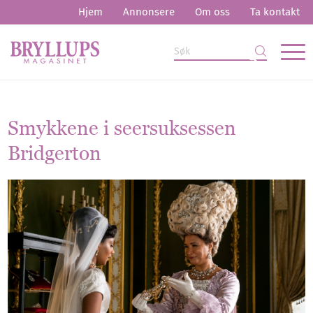
Hjem
Annonsere
Om oss
Ta kontakt
Smykkene i seersuksessen
Bridgerton