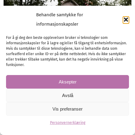
Behandle samtykke for
informasjonskapsler
For å gi deg den beste opplevelsen bruker vi teknologier som
informasjonskapsler for å lagre og/eller få tilgang til enhetsinformasjon.
Hvis du samtykker til disse teknologiene, kan vi behandle data som
surfeatferd eller unike ID-er på dette nettstedet. Hvis du ikke samtykker
eller trekker tilbake samtykket, kan det ha negativ innvirkning på visse
funksjoner.
Aksepter
Taylor Swift forlovet – se
Avslå
ringen!
Vis preferanser
Popikonet Taylor Swift og NFL-stjernen Travis
Personvernerklæring
Kelce er forlovet. Se ringen her!