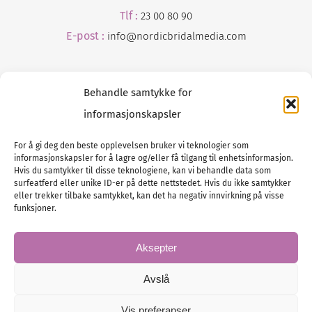
Tlf :
23 00 80 90
E-post :
info@
nordicbridalmedia
.com
Behandle samtykke for
informasjonskapsler
For å gi deg den beste opplevelsen bruker vi teknologier som
informasjonskapsler for å lagre og/eller få tilgang til enhetsinformasjon.
Tlf :
23 00 80 90
Hvis du samtykker til disse teknologiene, kan vi behandle data som
surfeatferd eller unike ID-er på dette nettstedet. Hvis du ikke samtykker
E-post :
info@
nordicbridalmedia
.com
eller trekker tilbake samtykket, kan det ha negativ innvirkning på visse
Bryllupsmagasinet Norge
funksjoner.
© All rights reserved.
VAT: NO911740648
Aksepter
Avslå
Vis preferanser