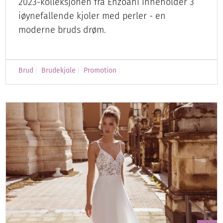
2023-kolleksjonen fra Enzoani inneholder 3
iøynefallende kjoler med perler - en
moderne bruds drøm.
Brud
Brudekjole
Promotion