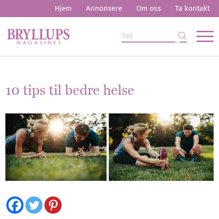
Hjem
Annonsere
Om oss
Ta kontakt
10 tips til bedre helse