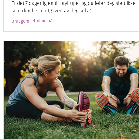
Er det 7 dager igjen til bryllupet og du føler deg slett ikke
som den beste utgaven av deg selv?
Hud og hår
Brudgom