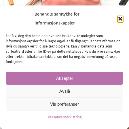
Behandle samtykke for
informasjonskapsler
Om uhellet er ute…
For å gi deg den beste opplevelsen bruker vi teknologier som
informasjonskapsler for å lagre og/eller få tilgang til enhetsinformasjon.
Antrekkene er nystrøkne og rene, håret er satt opp i en
Hvis du samtykker til disse teknologiene, kan vi behandle data som
delikat oppsats og sminken er fresh. Vi legger mye…
surfeatferd eller unike ID-er på dette nettstedet. Hvis du ikke samtykker
eller trekker tilbake samtykket, kan det ha negativ innvirkning på visse
Helse og skjønnhet
Monas bryllupstips
Brud
funksjoner.
Aksepter
Avslå
Vis preferanser
Personvernerklæring