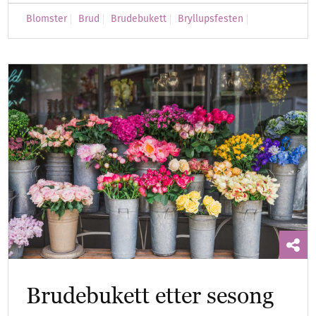
Blomster
Brud
Brudebukett
Bryllupsfesten
Brudebukett etter sesong