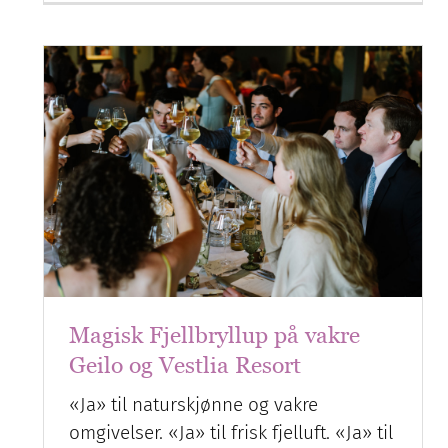
Magisk Fjellbryllup på vakre
Geilo og Vestlia Resort
«Ja» til naturskjønne og vakre
omgivelser. «Ja» til frisk fjelluft. «Ja» til