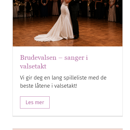
Brudevalsen – sanger i
valsetakt
Vi gir deg en lang spilleliste med de
beste låtene i valsetakt!
Les mer