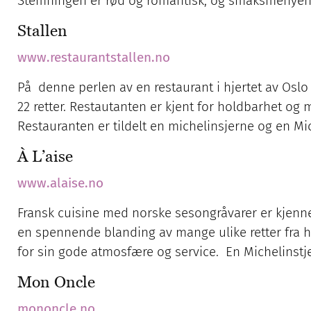
Stemningen er rød og romantisk, og smaksmenyen e
Stallen
www.restaurantstallen.no
På denne perlen av en restaurant i hjertet av Osl
22 retter. Restautanten er kjent for holdbarhet og
Restauranten er tildelt en michelinsjerne og en Mic
À L’aise
www.alaise.no
Fransk cuisine med norske sesongråvarer er kjenne
en spennende blanding av mange ulike retter fra h
for sin gode atmosfære og service. En Michelinstj
Mon Oncle
mononcle.no