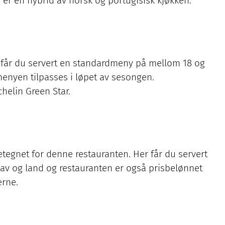
r en hybrid av norsk og portugisisk kjøkken.
o får du servert en standardmeny på mellom 18 og
 menyen tilpasses i løpet av sesongen.
helin Green Star.
tegnet for denne restauranten. Her får du servert
av og land og restauranten er også prisbelønnet
erne.