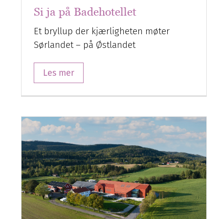
Si ja på Badehotellet
Et bryllup der kjærligheten møter
Sørlandet – på Østlandet
Les mer