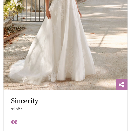
Sincerity
44587
€€