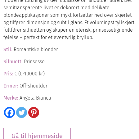
moderne tolkning av den klassiske off-shoulder-stilen. Det
semitransparente livet er dekorert med delikate
blondeapplikasjoner som mykt fortsetter ned over skjørtet
og tilfører dimensjon og subtil glans. Et voluminøst tyllskjørt
fullfører silhuetten og skaper en eterisk, prinsesselignende
følelse – perfekt for et eventyrlig bryllup.
Stil:
Romantiske blonder
Silhuett:
Prinsesse
Pris:
€ (0-10000 kr)
Ermer:
Off-shoulder
Merke:
Angela Bianca
Gå til hjemmeside