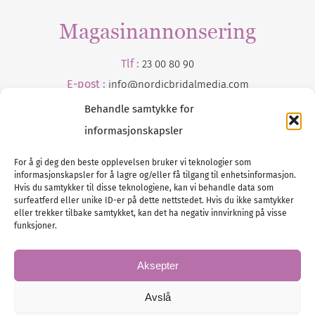
Magasinannonsering
Tlf :
23 00 80 90
E-post :
info@
nordicbridalmedia
.com
Behandle samtykke for
informasjonskapsler
For å gi deg den beste opplevelsen bruker vi teknologier som
informasjonskapsler for å lagre og/eller få tilgang til enhetsinformasjon.
Hvis du samtykker til disse teknologiene, kan vi behandle data som
surfeatferd eller unike ID-er på dette nettstedet. Hvis du ikke samtykker
Tlf :
eller trekker tilbake samtykket, kan det ha negativ innvirkning på visse
23 00 80 90
funksjoner.
E-post :
info@
nordicbridalmedia
.com
Bryllupsmagasinet Norge
Aksepter
© All rights reserved.
VAT: NO911740648
Avslå