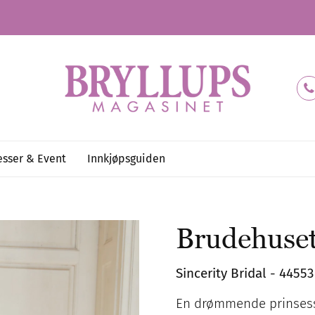
sser & Event
Innkjøpsguiden
Brudehuse
Sincerity Bridal - 44553
En drømmende prinsess