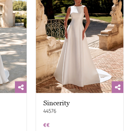
Sincerity
44576
€€