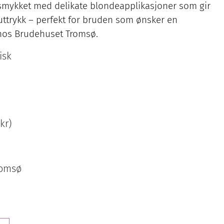
tsmykket med delikate blondeapplikasjoner som gir
 uttrykk – perfekt for bruden som ønsker en
 hos Brudehuset Tromsø.
isk
kr)
romsø