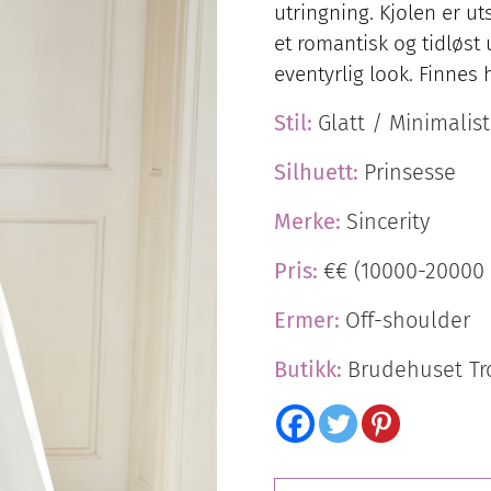
utringning. Kjolen er u
et romantisk og tidløst
eventyrlig look. Finnes
Stil:
Glatt / Minimalist
Silhuett:
Prinsesse
Merke:
Sincerity
Pris:
€€ (10000-20000 
Ermer:
Off-shoulder
Butikk:
Brudehuset T