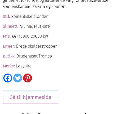
gir den et luksuriøst og flatterende valg for plus size-bruder
som ønsker både sjarm og komfort.
Stil:
Romantiske blonder
Silhuett:
A-Linje, Plus-size
Pris:
€€ (10000-20000 kr)
Ermer:
Brede skulderstropper
Butikk:
Brudehuset Tromsø
Merke:
Ladybird
Gå til hjemmeside