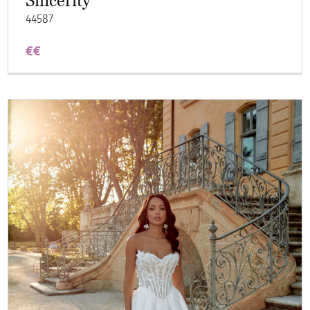
Sincerity
44587
€€