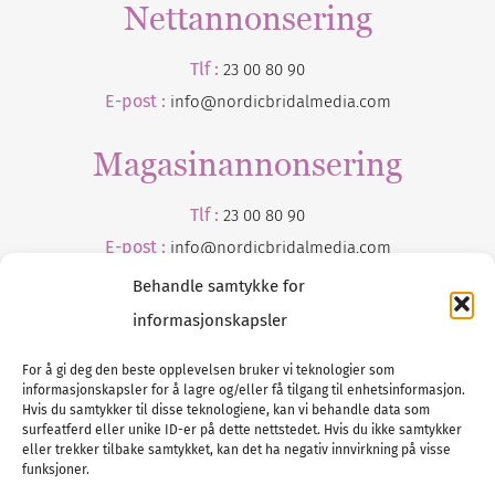
Nettannonsering
Tlf :
23 00 80 90
E-post :
info@nordicbridalmedia.com
Magasinannonsering
Tlf :
23 00 80 90
E-post :
info@
nordicbridalmedia
.com
Behandle samtykke for
informasjonskapsler
For å gi deg den beste opplevelsen bruker vi teknologier som
informasjonskapsler for å lagre og/eller få tilgang til enhetsinformasjon.
Hvis du samtykker til disse teknologiene, kan vi behandle data som
surfeatferd eller unike ID-er på dette nettstedet. Hvis du ikke samtykker
Tlf :
eller trekker tilbake samtykket, kan det ha negativ innvirkning på visse
23 00 80 90
funksjoner.
E-post :
info@
nordicbridalmedia
.com