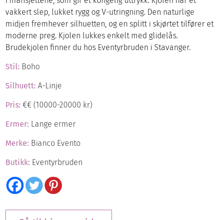
i mansjettene, som gir et kongelig uttrykk. Kjolen har et
vakkert slep, lukket rygg og V-utringning. Den naturlige
midjen fremhever silhuetten, og en splitt i skjørtet tilfører et
moderne preg. Kjolen lukkes enkelt med glidelås.
Brudekjolen finner du hos Eventyrbruden i Stavanger.
Stil:
Boho
Silhuett:
A-Linje
Pris:
€€ (10000-20000 kr)
Ermer:
Lange ermer
Merke:
Bianco Evento
Butikk:
Eventyrbruden