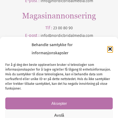
E-post :
info@nordicbridalmedia.com
Magasinannonsering
Tlf :
23 00 80 90
E-post :
info@
nordicbridalmedia
.com
Behandle samtykke for
informasjonskapsler
For å gi deg den beste opplevelsen bruker vi teknologier som
informasjonskapsler for å lagre og/eller få tilgang til enhetsinformasjon.
Hvis du samtykker til disse teknologiene, kan vi behandle data som
surfeatferd eller unike ID-er på dette nettstedet. Hvis du ikke samtykker
Tlf :
eller trekker tilbake samtykket, kan det ha negativ innvirkning på visse
23 00 80 90
funksjoner.
E-post :
info@
nordicbridalmedia
.com
Bryllupsmagasinet Norge
Aksepter
© All rights reserved.
VAT: NO911740648
Avslå