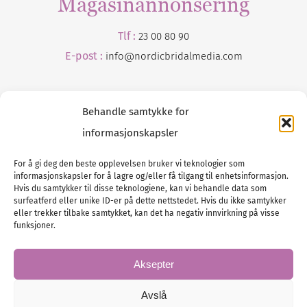
Magasinannonsering
Tlf :
23 00 80 90
E-post :
info@
nordicbridalmedia
.com
Behandle samtykke for
informasjonskapsler
For å gi deg den beste opplevelsen bruker vi teknologier som
informasjonskapsler for å lagre og/eller få tilgang til enhetsinformasjon.
Tlf :
23 00 80 90
Hvis du samtykker til disse teknologiene, kan vi behandle data som
surfeatferd eller unike ID-er på dette nettstedet. Hvis du ikke samtykker
E-post :
info@
nordicbridalmedia
.com
eller trekker tilbake samtykket, kan det ha negativ innvirkning på visse
Bryllupsmagasinet Norge
funksjoner.
© All rights reserved.
VAT: NO911740648
Aksepter
Avslå