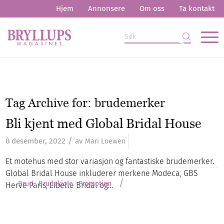
Hjem
Annonsere
Om oss
Ta kontakt
Tag Archive for:
brudemerker
Bli kjent med Global Bridal House
/
8 desember, 2022
av
Mari Loewen
Et motehus med stor variasjon og fantastiske brudemerker.
Global Bridal House inkluderer merkene Modeca, GBS
/
Brud
Brudekjole
Promotion
Herve Paris, Libelle Bridal og…