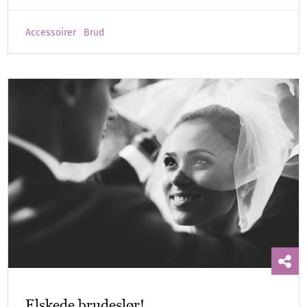
Accessoirer
Brud
Elskede brudeslør!