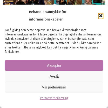
Behandle samtykke for
informasjonskapsler
For å gi deg den beste opplevelsen bruker vi teknologier som
informasjonskapsler for å lagre og/eller få tilgang til enhetsinformasjon.
Hvis du samtykker til disse teknologiene, kan vi behandle data som
Mer av alt på Klarlund Expo
surfeatferd eller unike ID-er på dette nettstedet. Hvis du ikke samtykker
eller trekker tilbake samtykket, kan det ha negativ innvirkning på visse
Vi var på Klarlund Expo for se verdens mest
funksjoner.
eksklusive klokkemerker, snakke gavetrender med
ekspertene og se fantastiske smykker.
Aksepter
Accessoirer
Forlovelsesringer
Herremote
Avslå
Inspirasjon smykker
Messer
Smykker
Vis preferanser
Personvernerklæring