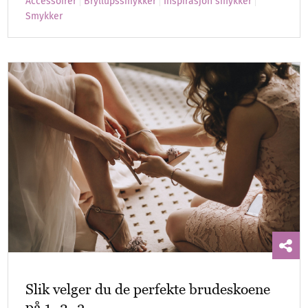
Accessoirer
Bryllupssmykker
Inspirasjon smykker
Smykker
Slik velger du de perfekte brudeskoene
på 1- 2- 3