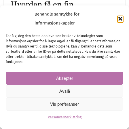
Hvordan få en fin
bryllupsfrisyre?
Behandle samtykke for
informasjonskapsler
Vi har fått noen gode tips om valg av
bryllupsfrisyre og hårstylist fra Cathrine
For å gi deg den beste opplevelsen bruker vi teknologier som
informasjonskapsler for å lagre og/eller få tilgang til enhetsinformasjon.
Heieren Hansen på Fem små stuer.
Hvis du samtykker til disse teknologiene, kan vi behandle data som
surfeatferd eller unike ID-er på dette nettstedet. Hvis du ikke samtykker
eller trekker tilbake samtykket, kan det ha negativ innvirkning på visse
funksjoner.
Accessoirer
Brud
Helse og skjønnhet
Aksepter
Avslå
Vis preferanser
Personvernerklæring