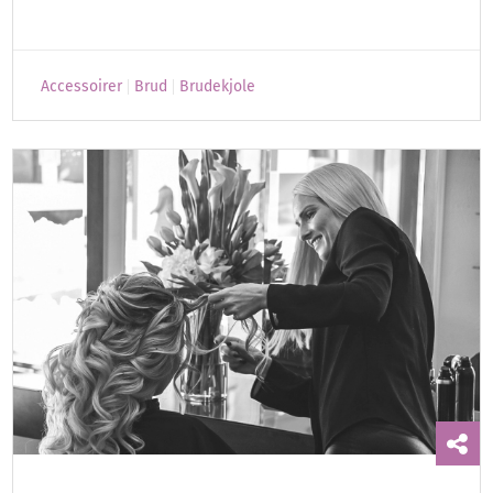
Accessoirer
Brud
Brudekjole