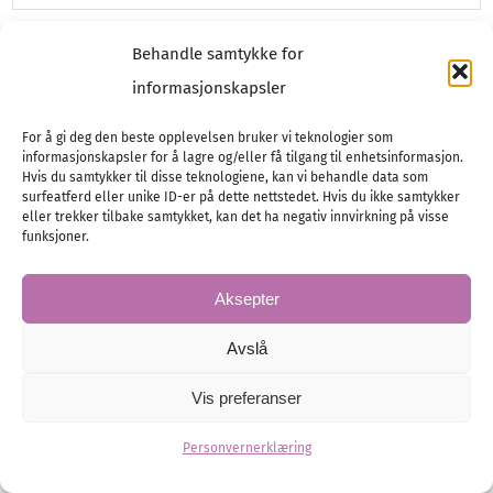
Behandle samtykke for
informasjonskapsler
For å gi deg den beste opplevelsen bruker vi teknologier som
informasjonskapsler for å lagre og/eller få tilgang til enhetsinformasjon.
Hvis du samtykker til disse teknologiene, kan vi behandle data som
surfeatferd eller unike ID-er på dette nettstedet. Hvis du ikke samtykker
eller trekker tilbake samtykket, kan det ha negativ innvirkning på visse
funksjoner.
Aksepter
Avslå
Brudefrisyre: Oppsatt hår
Vis preferanser
Usikker på hvilken brudefrisyre du skal ha?
Personvernerklæring
Her er noen tips om hvordan du kan sette