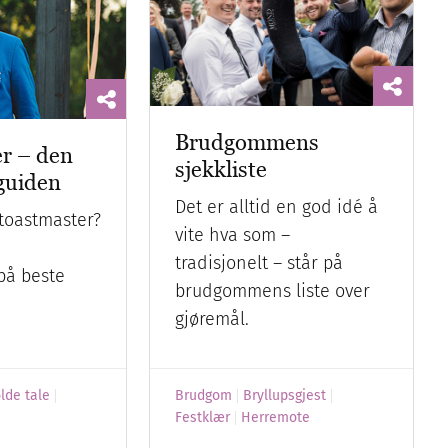
Brudgommens
r – den
sjekkliste
guiden
Det er alltid en god idé å
toastmaster?
vite hva som –
tradisjonelt – står på
på beste
brudgommens liste over
gjøremål.
lde tale
Brudgom
Bryllupsgjest
Festklær
Herremote