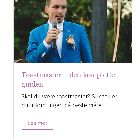
Toastmaster – den komplette
guiden
Skal du være toastmaster? Slik takler
du utfordringen på beste måte!
Les mer