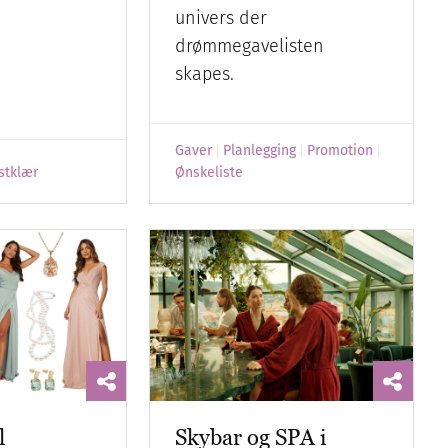
univers der
drømmegavelisten
skapes.
Gaver
Planlegging
Promotion
stklær
Ønskeliste
l
Skybar og SPA i