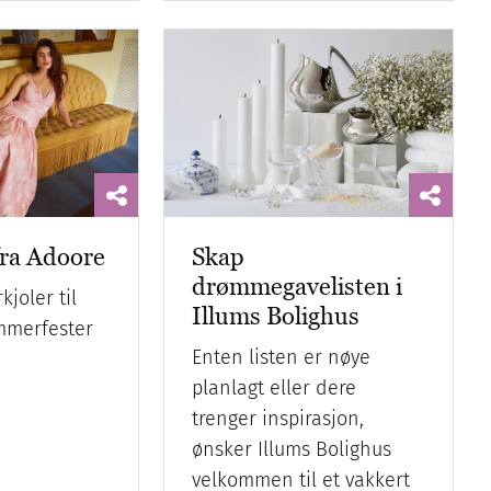
fra Adoore
Skap
drømmegavelisten i
joler til
Illums Bolighus
ommerfester
Enten listen er nøye
planlagt eller dere
trenger inspirasjon,
ønsker Illums Bolighus
velkommen til et vakkert