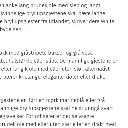
n ankellang brudekjole med slep og langt
kvinnelige bryllupsgjestene skal bære lange
re bryllupsgjester fra utlandet, skriver dere White
nnbydelsen.
akk med gråstripete bukser og grå vest.
 halstørkle eller slips. De mannlige gjestene er
eller lang kjole med eller uten slør, alternativt
 bærer knelange, elegante kjoler eller drakt.
estene er iført en mørk marineblå eller grå
mannlige bryllupsgjestene skal helst unngå svart
gravelser. For offiserer er det selvsagte
rudekjole med eller uten slør eller en drakt med