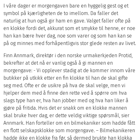
I våre dager er morgengaven bare en hyggelig gest og et
symbol på kjærligheten de to imellom. Da faller det
naturlig at hun også gir ham en gave. Valget faller ofte på
en klokke fordi det, akkurat som et smykke til henne, er noe
han kan bære hver dag, noe som varer og som han kan se
på og minnes med forhåpentligvis stor glede resten av livet.
Finn Annmark, direktør i den norske urmakerkjeden Protid,
bekrefter at det nå er vanlig også å gi mannen en
morgengave: - Vi opplever stadig at de kommer innom våre
butikker på utkikk etter en fin klokke til han de skal gifte
seg med. Ofte er de usikre på hva de skal velge, men vi
hjelper dem med å finne den rette ved å spørre om hva
slags type han er, hva han jobber med og hva han liker å
gjøre på fritida. Hvis det er snakk om en klokke mannen
skal bruke hver dag, er dette veldig viktige spørsmål, sier
Annmark. Han forteller om en bilmekaniker som hadde fått
en flott selskapsklokke som morgengave. – Bilmekanikeren
hadde ikke en klokke fra før, så dermed brukte han klokka