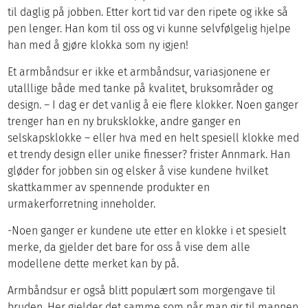
til daglig på jobben. Etter kort tid var den ripete og ikke så
pen lenger. Han kom til oss og vi kunne selvfølgelig hjelpe
han med å gjøre klokka som ny igjen!
Et armbåndsur er ikke et armbåndsur, variasjonene er
utalllige både med tanke på kvalitet, bruksområder og
design. – I dag er det vanlig å eie flere klokker. Noen ganger
trenger han en ny bruksklokke, andre ganger en
selskapsklokke – eller hva med en helt spesiell klokke med
et trendy design eller unike finesser? frister Annmark. Han
gløder for jobben sin og elsker å vise kundene hvilket
skattkammer av spennende produkter en
urmakerforretning inneholder.
-Noen ganger er kundene ute etter en klokke i et spesielt
merke, da gjelder det bare for oss å vise dem alle
modellene dette merket kan by på.
Armbåndsur er også blitt populært som morgengave til
bruden. Her gjelder det samme som når man gir til mannen