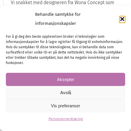
Vi snakket med designeren fra Wona Concept som
skapte den ene looken.
Behandle samtykke for
Brudekjole
Brud
informasjonskapsler
For å gi deg den beste opplevelsen bruker vi teknologier som
informasjonskapsler for å lagre og/eller få tilgang til enhetsinformasjon.
Hvis du samtykker til disse teknologiene, kan vi behandle data som
surfeatferd eller unike ID-er på dette nettstedet. Hvis du ikke samtykker
eller trekker tilbake samtykket, kan det ha negativ innvirkning på visse
funksjoner.
Aksepter
Avslå
Vis preferanser
Personvernerklæring