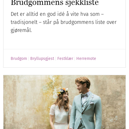
Brudgommens sjekkliste
Det er alltid en god idé å vite hva som –
tradisjonelt – står på brudgommens liste over
gjøremål.
Brudgom
Bryllupsgjest
Festklær
Herremote