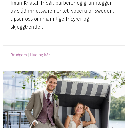
Iman Khalaf, frisør, barberer og grunnlegger
av skjønnhetsvaremerket Nõberu of Sweden,
tipser oss om mannlige frisyrer og
skjeggtrender.
Brudgom
Hud og hår