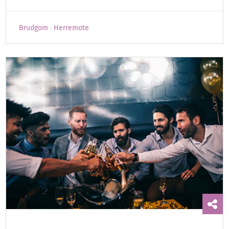
Brudgom
Herremote