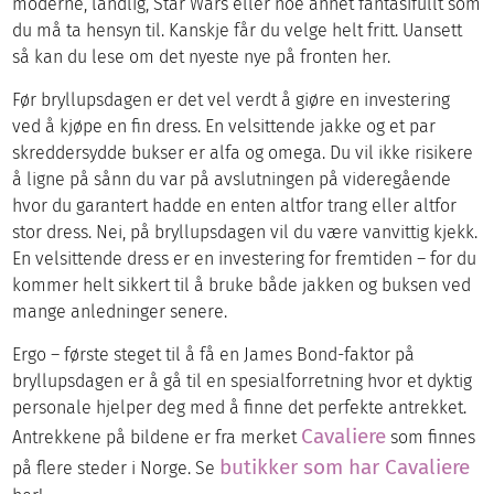
moderne, landlig, Star Wars eller noe annet fantasifullt som
du må ta hensyn til. Kanskje får du velge helt fritt. Uansett
så kan du lese om det nyeste nye på fronten her.
Før bryllupsdagen er det vel verdt å giøre en investering
ved å kjøpe en fin dress. En velsittende jakke og et par
skreddersydde bukser er alfa og omega. Du vil ikke risikere
å ligne på sånn du var på avslutningen på videregående
hvor du garantert hadde en enten altfor trang eller altfor
stor dress. Nei, på bryllupsdagen vil du være vanvittig kjekk.
En velsittende dress er en investering for fremtiden – for du
kommer helt sikkert til å bruke både jakken og buksen ved
mange anledninger senere.
Ergo – første steget til å få en James Bond-faktor på
bryllupsdagen er å gå til en spesialforretning hvor et dyktig
personale hjelper deg med å finne det perfekte antrekket.
Cavaliere
Antrekkene på bildene er fra merket
som finnes
butikker som har Cavaliere
på flere steder i Norge. Se