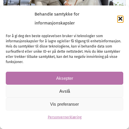
Behandle samtykke for
informasjonskapsler
Brudgom med stil
For å gi deg den beste opplevelsen bruker vi teknologier som
informasjonskapsler for å lagre og/eller få tilgang til enhetsinformasjon.
Hvis du samtykker til disse teknologiene, kan vi behandle data som
Nå ser vi dresser i mange nye farger, og
surfeatferd eller unike ID-er på dette nettstedet. Hvis du ikke samtykker
gjerne i pastell! Tør du å ta svingene helt ut
eller trekker tilbake samtykket, kan det ha negativ innvirkning på visse
funksjoner.
og…
Aksepter
Avslå
Brudgom
Herremote
Vis preferanser
Personvernerklæring