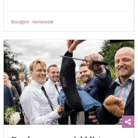
Brudgom
Herremote