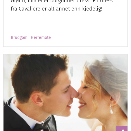
Grønn, lilla eller burgunder dress? En dress
fra Cavaliere er alt annet enn kjedelig!
Brudgom
Herremote