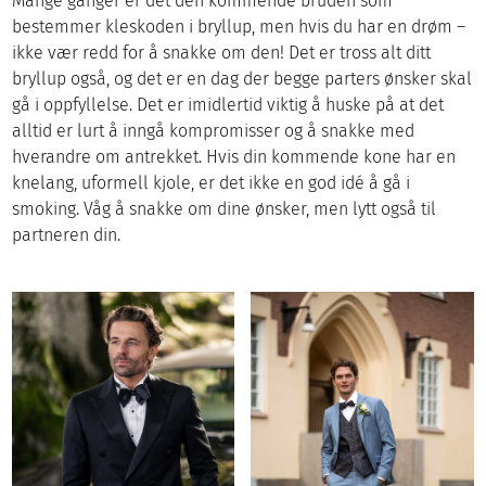
Mange ganger er det den kommende bruden som
bestemmer kleskoden i bryllup, men hvis du har en drøm –
ikke vær redd for å snakke om den! Det er tross alt ditt
bryllup også, og det er en dag der begge parters ønsker skal
gå i oppfyllelse. Det er imidlertid viktig å huske på at det
alltid er lurt å inngå kompromisser og å snakke med
hverandre om antrekket. Hvis din kommende kone har en
knelang, uformell kjole, er det ikke en god idé å gå i
smoking. Våg å snakke om dine ønsker, men lytt også til
partneren din.