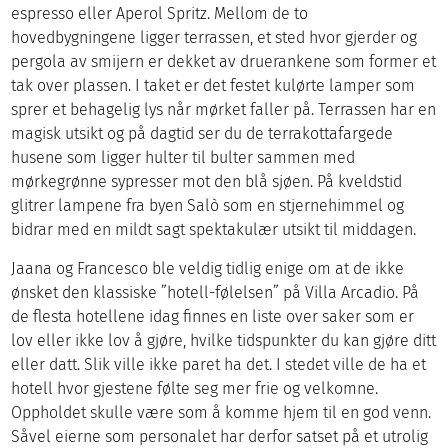
espresso eller Aperol Spritz. Mellom de to
hovedbygningene ligger terrassen, et sted hvor gjerder og
pergola av smijern er dekket av druerankene som former et
tak over plassen. I taket er det festet kulørte lamper som
sprer et behagelig lys når mørket faller på. Terrassen har en
magisk utsikt og på dagtid ser du de terrakottafargede
husene som ligger hulter til bulter sammen med
mørkegrønne sypresser mot den blå sjøen. På kveldstid
glitrer lampene fra byen Salò som en stjernehimmel og
bidrar med en mildt sagt spektakulær utsikt til middagen.
Jaana og Francesco ble veldig tidlig enige om at de ikke
ønsket den klassiske ”hotell-følelsen” på Villa Arcadio. På
de flesta hotellene idag finnes en liste over saker som er
lov eller ikke lov å gjøre, hvilke tidspunkter du kan gjøre ditt
eller datt. Slik ville ikke paret ha det. I stedet ville de ha et
hotell hvor gjestene følte seg mer frie og velkomne.
Oppholdet skulle være som å komme hjem til en god venn.
Såvel eierne som personalet har derfor satset på et utrolig