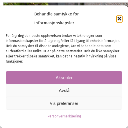
Behandle samtykke for
informasjonskapsler
For å gi deg den beste opplevelsen bruker vi teknologier som
informasjonskapsler for å lagre og/eller få tilgang til enhetsinformasjon.
Hvis du samtykker til disse teknologiene, kan vi behandle data som
surfeatferd eller unike ID-er på dette nettstedet. Hvis du ikke samtykker
eller trekker tilbake samtykket, kan det ha negativ innvirkning på visse
funksjoner.
Aksepter
Avslå
Bryllup i Italia – fest i Molde
Vis preferanser
Med et intimt bryllup i Roma og bryllupsfest senere,
skapte Siw og Andreas sitt drømmebryllup.
Personvernerklæring
Planlegging
Vårt bryllup
Destinasjonsbryllup