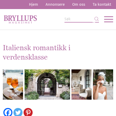
Hjem
Annonsere
Om oss
Ta kontakt
Italiensk romantikk i
verdensklasse