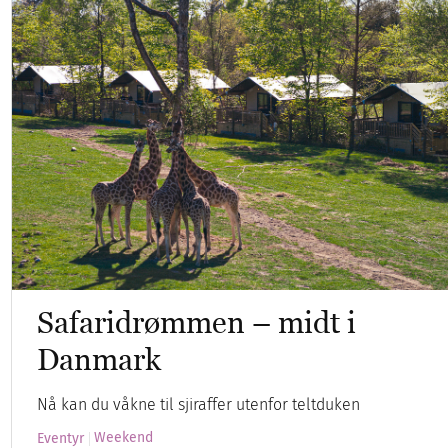
Safaridrømmen – midt i
Danmark
Nå kan du våkne til sjiraffer utenfor teltduken
Weekend
Eventyr