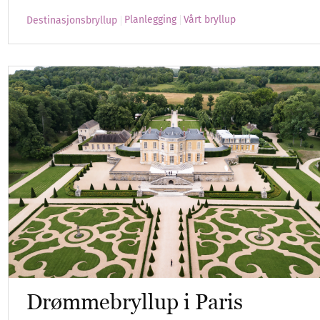
Planlegging
Vårt bryllup
Destinasjonsbryllup
Drømmebryllup i Paris