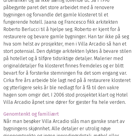
drueranker og så ikke særlig lovende ut. Så i 1996
påbegynte paret det store arbeidet med å renovere
bygningen og forvandle det gamle klosteret til et
fungerende hotell. Jaana og Francesco fikk arkitekten
Roberto Berlucci til å hjelpe seg. Roberto er kjent for å
restaurere og bevare gamle bygninger. Han tar ikke på seg
hva som helst av prosjekter, men i Villa Arcadio så han et
stort potensial. Den dyktige arkitekten lyktes å bevare stilen
på hotellet og å tilføre tidsriktige detaljer. Malerier med
originaldetaljer fra klosteret finnes fremdeles og er blitt
bevart for å forsterke stemningen fra det som engang var.
Cirka fire års arbeide ble lagt ned på å restaurere klosteret
og ytterligere seks år ble nedlagt for å få til den vakre
hagen som omgir det. I 2006 stod prosjektet klart og Hotel
Villa Arcadio åpnet sine dører for gjester fra hele verden.
Genomtenkt og familiært
Når man besøker Villa Arcadio slås man ganske snart av
bygningens skjønnhet. Alle detaljer er utrolig nøye
gjennomtenkte og ingen innredingsdetalj, møbel eller