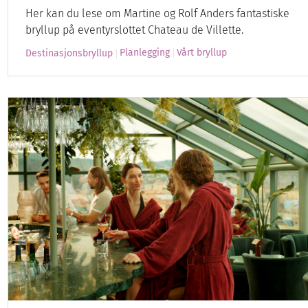
Her kan du lese om Martine og Rolf Anders fantastiske
bryllup på eventyrslottet Chateau de Villette.
Planlegging
Vårt bryllup
Destinasjonsbryllup