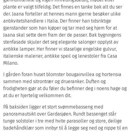
plante er valgt tilfeldig. Det finnes en tanke bak alt du ser
der. Jaana forteller at hennes mann gjerne besøker ulike
antikvitetshandlere i Italia. Der finner han tidsriktige
gjenstander som han kjøper og tar med seg hjem for at
Jaana skal sette dem fram der de passer. Bak bygningens
stenfasade skjuler det seg elegante salonger opplyst av
antikke lamper. Her finner vi staselige engelske gulvur,
italienske malerier, antikke speil og lenestoler fra Casa
Milano.
I gården foran huset blomster bougainvillea og hortensia
sammen med sitrontrær og drueranker. Duften og
frodigheten gjør at du føler du befinner deg i noens hage og
at du er hjertelig velkommen dit.
På baksiden ligger et stort svømmebasseng med
panoramautsikt over Gardasjøen. Rundt bassenget står
tunge solstoler i tre med hvite parasoller og store, deilige
badehåndklær som innbyr til å legge seg ned og nippe til en