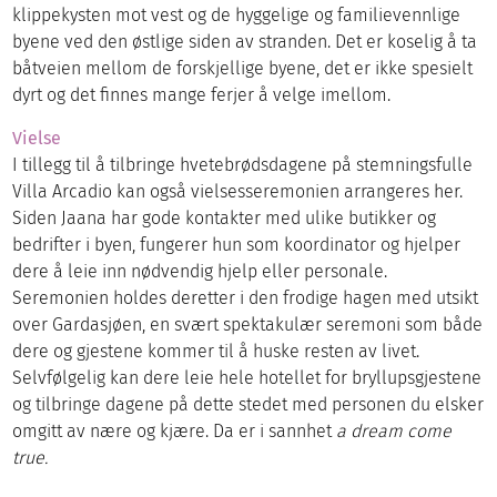
klippekysten mot vest og de hyggelige og familievennlige
byene ved den østlige siden av stranden. Det er koselig å ta
båtveien mellom de forskjellige byene, det er ikke spesielt
dyrt og det finnes mange ferjer å velge imellom.
Vielse
I tillegg til å tilbringe hvetebrødsdagene på stemningsfulle
Villa Arcadio kan også vielsesseremonien arrangeres her.
Siden Jaana har gode kontakter med ulike butikker og
bedrifter i byen, fungerer hun som koordinator og hjelper
dere å leie inn nødvendig hjelp eller personale.
Seremonien holdes deretter i den frodige hagen med utsikt
over Gardasjøen, en svært spektakulær seremoni som både
dere og gjestene kommer til å huske resten av livet.
Selvfølgelig kan dere leie hele hotellet for bryllupsgjestene
og tilbringe dagene på dette stedet med personen du elsker
omgitt av nære og kjære. Da er i sannhet
a dream come
true.