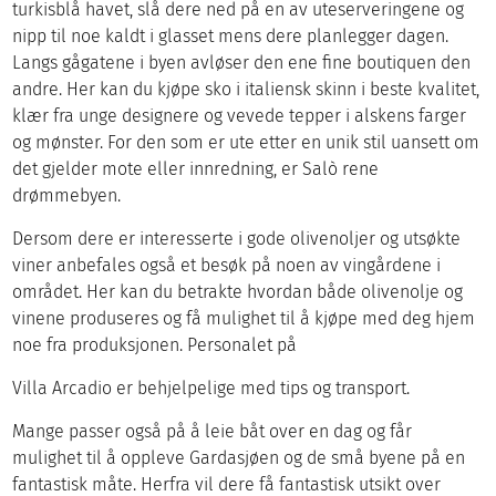
turkisblå havet, slå dere ned på en av uteserveringene og
nipp til noe kaldt i glasset mens dere planlegger dagen.
Langs gågatene i byen avløser den ene fine boutiquen den
andre. Her kan du kjøpe sko i italiensk skinn i beste kvalitet,
klær fra unge designere og vevede tepper i alskens farger
og mønster. For den som er ute etter en unik stil uansett om
det gjelder mote eller innredning, er Salò rene
drømmebyen.
Dersom dere er interesserte i gode olivenoljer og utsøkte
viner anbefales også et besøk på noen av vingårdene i
området. Her kan du betrakte hvordan både olivenolje og
vinene produseres og få mulighet til å kjøpe med deg hjem
noe fra produksjonen. Personalet på
Villa Arcadio er behjelpelige med tips og transport.
Mange passer også på å leie båt over en dag og får
mulighet til å oppleve Gardasjøen og de små byene på en
fantastisk måte. Herfra vil dere få fantastisk utsikt over