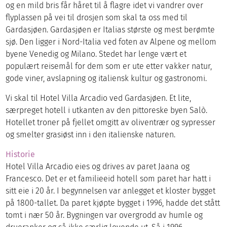
og en mild bris får håret til å flagre idet vi vandrer over
flyplassen på vei til drosjen som skal ta oss med til
Gardasjøen. Gardasjøen er Italias største og mest berømte
sjø. Den ligger i Nord-Italia ved foten av Alpene og mellom
byene Venedig og Milano. Stedet har lenge vært et
populært reisemål for dem som er ute etter vakker natur,
gode viner, avslapning og italiensk kultur og gastronomi.
Vi skal til Hotel Villa Arcadio ved Gardasjøen. Et lite,
særpreget hotell i utkanten av den pittoreske byen Salò.
Hotellet troner på fjellet omgitt av oliventrær og sypresser
og smelter grasiøst inn i den italienske naturen.
Historie
Hotel Villa Arcadio eies og drives av paret Jaana og
Francesco. Det er et familieeid hotell som paret har hatt i
sitt eie i 20 år. I begynnelsen var anlegget et kloster bygget
på 1800-tallet. Da paret kjøpte bygget i 1996, hadde det stått
tomt i nær 50 år. Bygningen var overgrodd av humle og