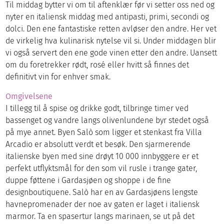
Til middag bytter vi om til aftenklær før vi setter oss ned og
nyter en italiensk middag med antipasti, primi, secondi og
dolci. Den ene fantastiske retten avløser den andre. Her vet
de virkelig hva kulinarisk nytelse vil si. Under middagen blir
vi også servert den ene gode vinen etter den andre. Uansett
om du foretrekker rødt, rosé eller hvitt så finnes det
definitivt vin for enhver smak.
Omgivelsene
I tillegg til å spise og drikke godt, tilbringe timer ved
bassenget og vandre langs olivenlundene byr stedet også
på mye annet. Byen Salò som ligger et stenkast fra Villa
Arcadio er absolutt verdt et besøk. Den sjarmerende
italienske byen med sine drøyt 10 000 innbyggere er et
perfekt utflyktsmål for den som vil rusle i trange gater,
duppe føttene i Gardasjøen og shoppe i de fine
designboutiquene. Salò har en av Gardasjøens lengste
havnepromenader der noe av gaten er laget i italiensk
marmor. Ta en spasertur langs marinaen, se ut på det