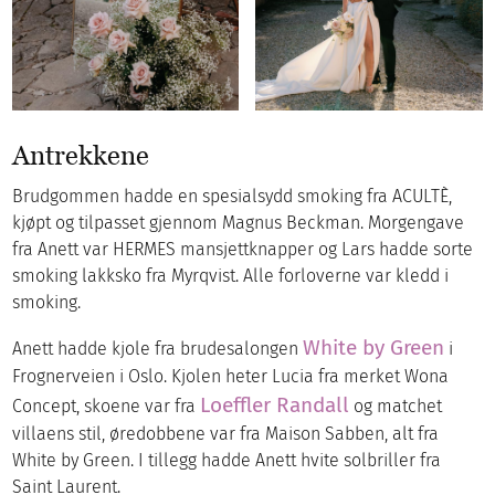
Antrekkene
Brudgommen hadde en spesialsydd smoking fra ACULTÈ,
kjøpt og tilpasset gjennom Magnus Beckman. Morgengave
fra Anett var HERMES mansjettknapper og Lars hadde sorte
smoking lakksko fra Myrqvist. Alle forloverne var kledd i
smoking.
White by Green
Anett hadde kjole fra brudesalongen
i
Frognerveien i Oslo. Kjolen heter Lucia fra merket Wona
Loeffler Randall
Concept, skoene var fra
og matchet
villaens stil, øredobbene var fra Maison Sabben, alt fra
White by Green. I tillegg hadde Anett hvite solbriller fra
Saint Laurent.