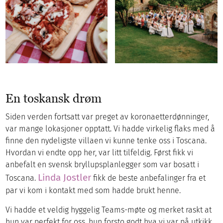
En toskansk drøm
Siden verden fortsatt var preget av koronaetterdønninger,
var mange lokasjoner opptatt. Vi hadde virkelig flaks med å
finne den nydeligste villaen vi kunne tenke oss i Toscana.
Hvordan vi endte opp her, var litt tilfeldig. Først fikk vi
anbefalt en svensk bryllupsplanlegger som var bosatt i
Linda Jostler
Toscana.
fikk de beste anbefalinger fra et
par vi kom i kontakt med som hadde brukt henne.
Vi hadde et veldig hyggelig Teams-møte og merket raskt at
hun var perfekt for oss, hun forsto godt hva vi var på utkikk