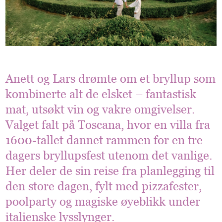
Anett og Lars drømte om et bryllup som
kombinerte alt de elsket – fantastisk
mat, utsøkt vin og vakre omgivelser.
Valget falt på Toscana, hvor en villa fra
1600-tallet dannet rammen for en tre
dagers bryllupsfest utenom det vanlige.
Her deler de sin reise fra planlegging til
den store dagen, fylt med pizzafester,
poolparty og magiske øyeblikk under
italienske lysslynger.