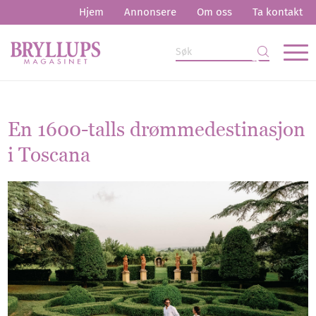
Hjem
Annonsere
Om oss
Ta kontakt
En 1600-talls drømmedestinasjon
i Toscana