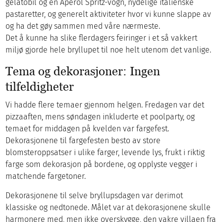
gelatobil og en Aperol Spritz-vogn, nydelige italienske
pastaretter, og generelt aktiviteter hvor vi kunne slappe av
og ha det gøy sammen med våre nærmeste.
Det å kunne ha slike flerdagers feiringer i et så vakkert
miljø gjorde hele bryllupet til noe helt utenom det vanlige.
Tema og dekorasjoner: Ingen
tilfeldigheter
Vi hadde flere temaer gjennom helgen. Fredagen var det
pizzaaften, mens søndagen inkluderte et poolparty, og
temaet for middagen på kvelden var fargefest.
Dekorasjonene til fargefesten besto av store
blomsteroppsatser i ulike farger, levende lys, frukt i riktig
farge som dekorasjon på bordene, og opplyste vegger i
matchende fargetoner.
Dekorasjonene til selve bryllupsdagen var derimot
klassiske og nedtonede. Målet var at dekorasjonene skulle
harmonere med, men ikke overskygge, den vakre villaen fra