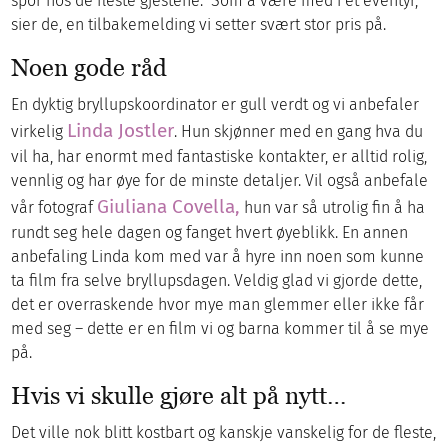
spor hos de fleste gjestene. ‘Som å være med i et eventyr,’
sier de, en tilbakemelding vi setter svært stor pris på.
Noen gode råd
En dyktig bryllupskoordinator er gull verdt og vi anbefaler
Linda Jostler
virkelig
. Hun skjønner med en gang hva du
vil ha, har enormt med fantastiske kontakter, er alltid rolig,
vennlig og har øye for de minste detaljer. Vil også anbefale
Giuliana Covella,
vår fotograf
hun var så utrolig fin å ha
rundt seg hele dagen og fanget hvert øyeblikk. En annen
anbefaling Linda kom med var å hyre inn noen som kunne
ta film fra selve bryllupsdagen. Veldig glad vi gjorde dette,
det er overraskende hvor mye man glemmer eller ikke får
med seg – dette er en film vi og barna kommer til å se mye
på.
Hvis vi skulle gjøre alt på nytt…
Det ville nok blitt kostbart og kanskje vanskelig for de fleste,