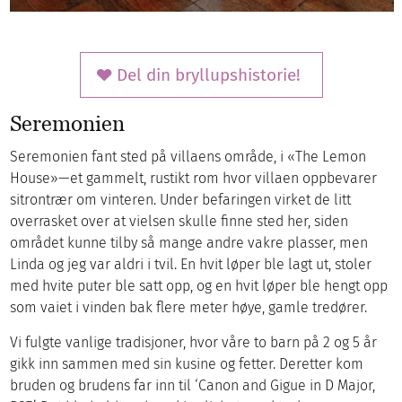
Del din bryllupshistorie!
Seremonien
Seremonien fant sted på villaens område, i «The Lemon
House»—et gammelt, rustikt rom hvor villaen oppbevarer
sitrontrær om vinteren. Under befaringen virket de litt
overrasket over at vielsen skulle finne sted her, siden
området kunne tilby så mange andre vakre plasser, men
Linda og jeg var aldri i tvil. En hvit løper ble lagt ut, stoler
med hvite puter ble satt opp, og en hvit løper ble hengt opp
som vaiet i vinden bak flere meter høye, gamle tredører.
Vi fulgte vanlige tradisjoner, hvor våre to barn på 2 og 5 år
gikk inn sammen med sin kusine og fetter. Deretter kom
bruden og brudens far inn til ‘Canon and Gigue in D Major,