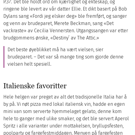
P.37.’ Det ble holdt ord om kjærlighet og ekteskap, og
ringene ble levert av vår datter Ellie. Et dikt basert på Bob
Dylans sang «Fordi jeg elsker deg» ble fremført, og sanger
og venn av brudeparet, Merete Beckman, sang «Det
vackraste» av Cecilia Vennersten. Utgangssangen var etter
brudgommens ønske, «Destiny’ av The Attic.»
Det beste øyeblikket må ha vært vielsen, sier
brudeparet. – Det var så mange ting som gjorde denne
vielsen helt spesiell.
Italienske favoritter
Hele helgen var preget av alt det tradisjonelle Italia har å
by på. Vi nøt pizza med lokal italiensk vin, hadde en egen
mini van som serverte hjemmelaget gelato, denne kom
hele to ganger med ulike smaker, og det ble servert Aperol
Spritz i alle varianter under mottakelsen, bryllupsfesten,
poolparty og fargefestmiddagen. Menyen på fargefesten