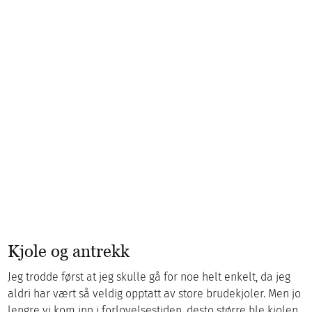
Kjole og antrekk
Jeg trodde først at jeg skulle gå for noe helt enkelt, da jeg
aldri har vært så veldig opptatt av store brudekjoler. Men jo
lengre vi kom inn i forlovelsestiden, desto større ble kjolen