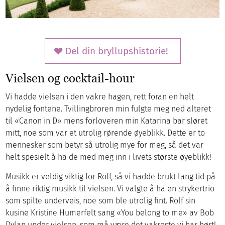
Del din bryllupshistorie!
Vielsen og cocktail-hour
Vi hadde vielsen i den vakre hagen, rett foran en helt
nydelig fontene. Tvillingbroren min fulgte meg ned alteret
til «Canon in D» mens forloveren min Katarina bar sløret
mitt, noe som var et utrolig rørende øyeblikk. Dette er to
mennesker som betyr så utrolig mye for meg, så det var
helt spesielt å ha de med meg inn i livets største øyeblikk!
Musikk er veldig viktig for Rolf, så vi hadde brukt lang tid på
å finne riktig musikk til vielsen. Vi valgte å ha en strykertrio
som spilte underveis, noe som ble utrolig fint. Rolf sin
kusine Kristine Humerfelt sang «You belong to me» av Bob
Dylan under vielsen, som må være det vakreste vi har hørt!