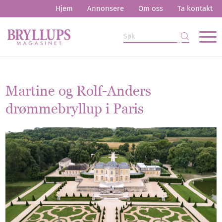
Hjem
Annonsere
Om oss
Ta kontakt
Martine og Rolf-Anders
drømmebryllup i Paris