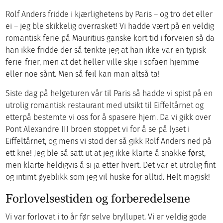
Rolf Anders fridde i kjærlighetens by Paris – og tro det eller
ei – jeg ble skikkelig overrasket! Vi hadde vært på en veldig
romantisk ferie på Mauritius ganske kort tid i forveien så da
han ikke fridde der så tenkte jeg at han ikke var en typisk
ferie-frier, men at det heller ville skje i sofaen hjemme
eller noe sånt. Men så feil kan man altså ta!
Siste dag på helgeturen vår til Paris så hadde vi spist på en
utrolig romantisk restaurant med utsikt til Eiffeltårnet og
etterpå bestemte vi oss for å spasere hjem. Da vi gikk over
Pont Alexandre III broen stoppet vi for å se på lyset i
Eiffeltårnet, og mens vi stod der så gikk Rolf Anders ned på
ett kne! Jeg ble så satt ut at jeg ikke klarte å snakke først,
men klarte heldigvis å si ja etter hvert. Det var et utrolig fint
og intimt øyeblikk som jeg vil huske for alltid. Helt magisk!
Forlovelsestiden og forberedelsene
Vi var forlovet i to år før selve bryllupet. Vi er veldig gode