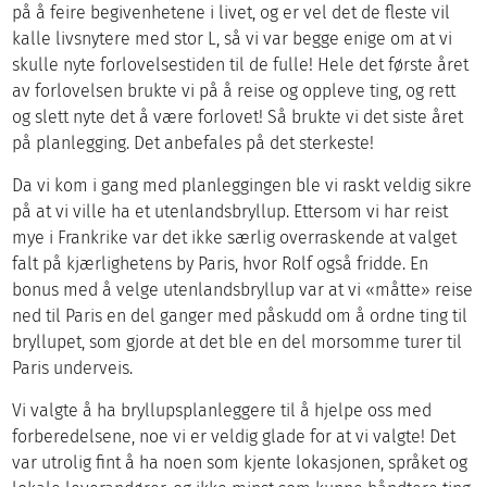
på å feire begivenhetene i livet, og er vel det de fleste vil
kalle livsnytere med stor L, så vi var begge enige om at vi
skulle nyte forlovelsestiden til de fulle! Hele det første året
av forlovelsen brukte vi på å reise og oppleve ting, og rett
og slett nyte det å være forlovet! Så brukte vi det siste året
på planlegging. Det anbefales på det sterkeste!
Da vi kom i gang med planleggingen ble vi raskt veldig sikre
på at vi ville ha et utenlandsbryllup. Ettersom vi har reist
mye i Frankrike var det ikke særlig overraskende at valget
falt på kjærlighetens by Paris, hvor Rolf også fridde. En
bonus med å velge utenlandsbryllup var at vi «måtte» reise
ned til Paris en del ganger med påskudd om å ordne ting til
bryllupet, som gjorde at det ble en del morsomme turer til
Paris underveis.
Vi valgte å ha bryllupsplanleggere til å hjelpe oss med
forberedelsene, noe vi er veldig glade for at vi valgte! Det
var utrolig fint å ha noen som kjente lokasjonen, språket og