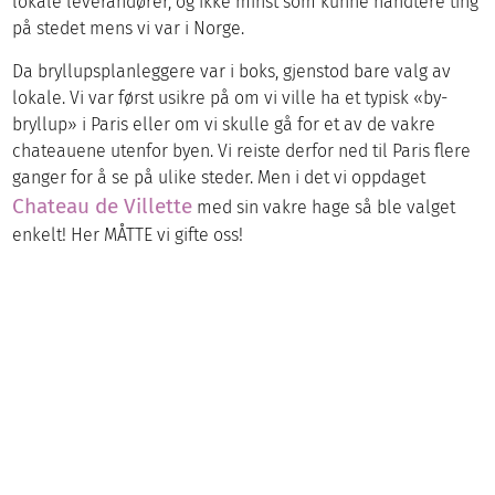
lokale leverandører, og ikke minst som kunne håndtere ting
på stedet mens vi var i Norge.
Da bryllupsplanleggere var i boks, gjenstod bare valg av
lokale. Vi var først usikre på om vi ville ha et typisk «by-
bryllup» i Paris eller om vi skulle gå for et av de vakre
chateauene utenfor byen. Vi reiste derfor ned til Paris flere
ganger for å se på ulike steder. Men i det vi oppdaget
Chateau de Villette
med sin vakre hage så ble valget
enkelt! Her MÅTTE vi gifte oss!