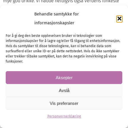
mye god drikke. Vi hadde heldigvis også verdens flinkeste
toastmastere, som sørget god stemning og høy takhøyde
Behandle samtykke for
hele veien.
Vi avsluttet middagen med champagnetårn og kasting av
informasjonskapsler
brudebuketten, før det bar videre for første dans og fest! Vi
hadde en utrolig flink DJ og flere signatur-drinker, som satte
For å gi deg den beste opplevelsen bruker vi teknologier som
informasjonskapsler for å lagre og/eller få tilgang til enhetsinformasjon.
et utrolig gøy preg på festen.
Hvis du samtykker til disse teknologiene, kan vi behandle data som
surfeatferd eller unike ID-er på dette nettstedet. Hvis du ikke samtykker
eller trekker tilbake samtykket, kan det ha negativ innvirkning på visse
funksjoner.
Aksepter
Avslå
Vis preferanser
Personvernerklæring