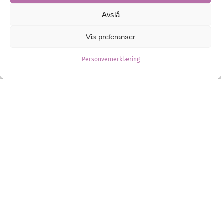
Glatte, minimalistiske
Avslå
brudekjoler
Vis preferanser
Finn din favoritt blant disse stilrene og elegante
brudekjolene!
Personvernerklæring
Brudekjole
Brud