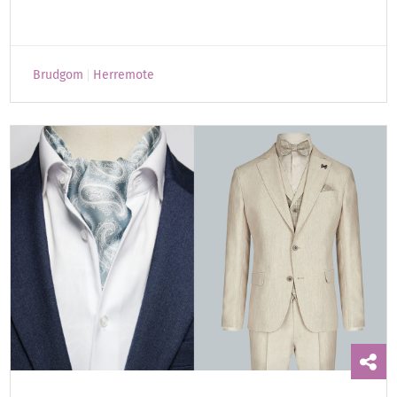
Brudgom
Herremote