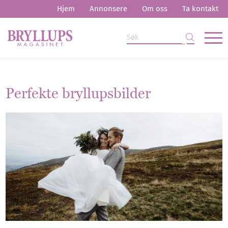
Hjem
Annonsere
Om oss
Ta kontakt
Perfekte bryllupsbilder