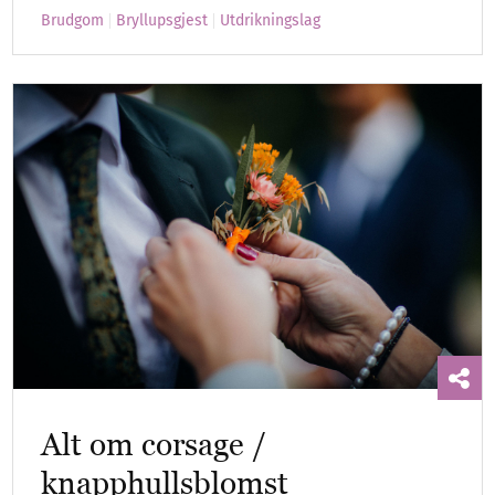
Brudgom
Bryllupsgjest
Utdrikningslag
Alt om corsage /
knapphullsblomst