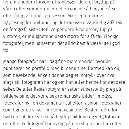
flere måneder i forveien. Planlegger dere et bryllup på
våren eller sommeren er det en god idé å begynne å se
etter fotograf tidlig i prosessen. Mai-september er
høysesong for brylluper og det kan være vanskelig å få tak i
en fotograf i siste liten. Velger dere å holde bryllup på
vinteren, er mulighetene desto større for å få tak i ledige
fotografer, men uansett er det alltid best å være ute i god
tid!
Mange fotografer har i dag fine hjemmesider hvor de
publiserer en portfolio med bildene sine. Dermed kan du,
som besøkende, enkelt danne deg et inntrykk over hva
slags stil fotografen har og om han eller henne har det dere
søker. De aller fleste fotografer setter et personlig preg på
bildene sine, det være seg romantiske bilder i motlys,
fotografering i en dokumentar stil eller fashion-fotografier
som ligner de vi ser i motemagasinene. Bestem dere for
hvilken stil dere vil ha på bryllupsbildene og velg fotograf
deretter. En fotograf blir dyktig på den stilen som han eller