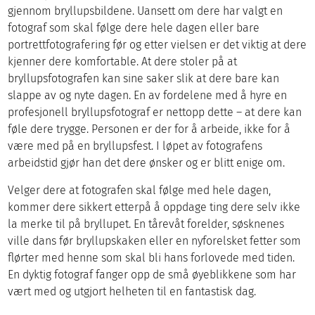
gjennom bryllupsbildene. Uansett om dere har valgt en
fotograf som skal følge dere hele dagen eller bare
portrettfotografering før og etter vielsen er det viktig at dere
kjenner dere komfortable. At dere stoler på at
bryllupsfotografen kan sine saker slik at dere bare kan
slappe av og nyte dagen. En av fordelene med å hyre en
profesjonell bryllupsfotograf er nettopp dette – at dere kan
føle dere trygge. Personen er der for å arbeide, ikke for å
være med på en bryllupsfest. I løpet av fotografens
arbeidstid gjør han det dere ønsker og er blitt enige om.
Velger dere at fotografen skal følge med hele dagen,
kommer dere sikkert etterpå å oppdage ting dere selv ikke
la merke til på bryllupet. En tårevåt forelder, søsknenes
ville dans før bryllupskaken eller en nyforelsket fetter som
flørter med henne som skal bli hans forlovede med tiden.
En dyktig fotograf fanger opp de små øyeblikkene som har
vært med og utgjort helheten til en fantastisk dag.