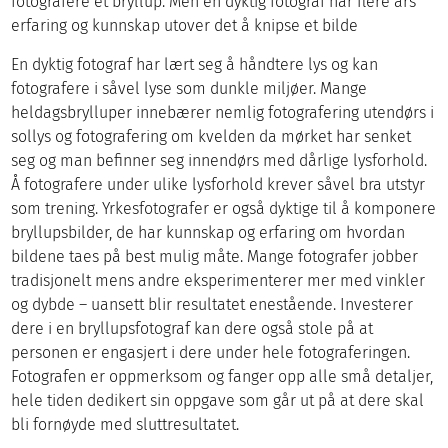
fotografere et bryllup. Men en dyktig fotograf har flere års
erfaring og kunnskap utover det å knipse et bilde
En dyktig fotograf har lært seg å håndtere lys og kan
fotografere i såvel lyse som dunkle miljøer. Mange
heldagsbrylluper innebærer nemlig fotografering utendørs i
sollys og fotografering om kvelden da mørket har senket
seg og man befinner seg innendørs med dårlige lysforhold.
Å fotografere under ulike lysforhold krever såvel bra utstyr
som trening. Yrkesfotografer er også dyktige til å komponere
bryllupsbilder, de har kunnskap og erfaring om hvordan
bildene taes på best mulig måte. Mange fotografer jobber
tradisjonelt mens andre eksperimenterer mer med vinkler
og dybde – uansett blir resultatet enestående. Investerer
dere i en bryllupsfotograf kan dere også stole på at
personen er engasjert i dere under hele fotograferingen.
Fotografen er oppmerksom og fanger opp alle små detaljer,
hele tiden dedikert sin oppgave som går ut på at dere skal
bli fornøyde med sluttresultatet.