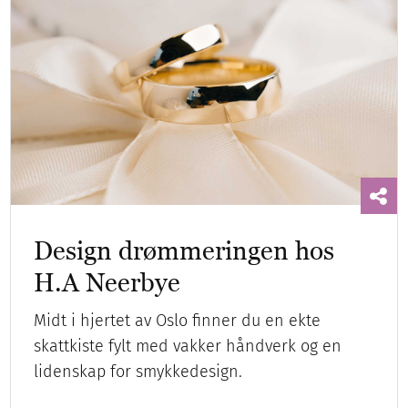
Design drømmeringen hos
H.A Neerbye
Midt i hjertet av Oslo finner du en ekte
skattkiste fylt med vakker håndverk og en
lidenskap for smykkedesign.