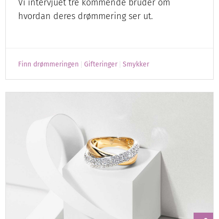
Vi intervjuet tre kommende bruder om
hvordan deres drømmering ser ut.
Finn drømmeringen
Gifteringer
Smykker