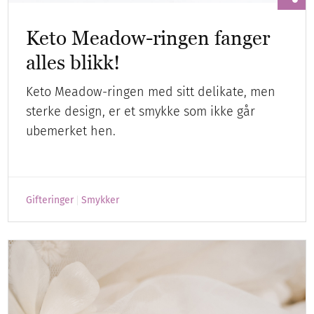
Keto Meadow-ringen fanger
alles blikk!
Keto Meadow-ringen med sitt delikate, men
sterke design, er et smykke som ikke går
ubemerket hen.
Gifteringer
Smykker