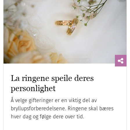
La ringene speile deres
personlighet
Å velge gifteringer er en viktig del av
bryllupsforberedelsene. Ringene skal bæres
hver dag og følge dere over tid.