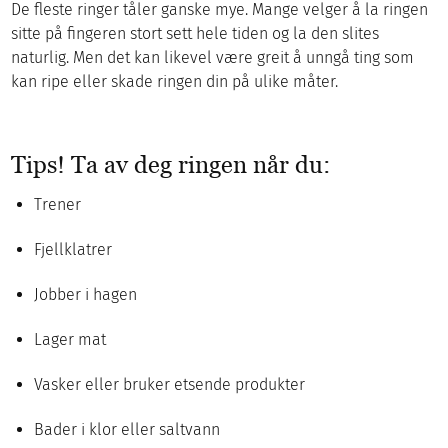
De fleste ringer tåler ganske mye. Mange velger å la ringen
sitte på fingeren stort sett hele tiden og la den slites
naturlig. Men det kan likevel være greit å unngå ting som
kan ripe eller skade ringen din på ulike måter.
Tips! Ta av deg ringen når du:
Trener
Fjellklatrer
Jobber i hagen
Lager mat
Vasker eller bruker etsende produkter
Bader i klor eller saltvann