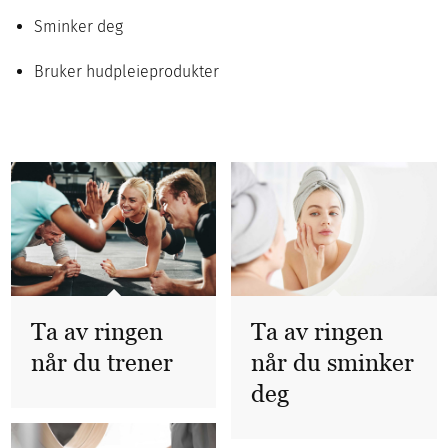
Sminker deg
Bruker hudpleieprodukter
Ta av ringen
Ta av ringen
når du trener
når du sminker
deg