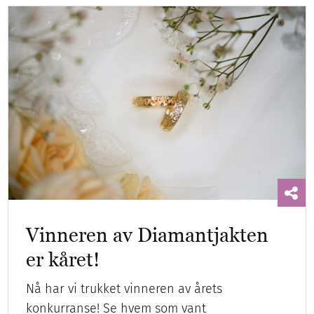
Vinneren av Diamantjakten
er kåret!
Nå har vi trukket vinneren av årets
konkurranse! Se hvem som vant