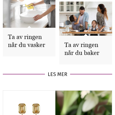
Ta av ringen
når du vasker
Ta av ringen
når du baker
LES MER