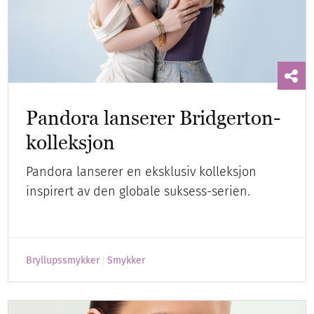
Pandora lanserer Bridgerton-
kolleksjon
Pandora lanserer en eksklusiv kolleksjon
inspirert av den globale suksess-serien.
Bryllupssmykker
Smykker