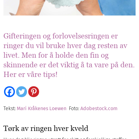
Gifteringen og forlovelsesringen er
ringer du vil bruke hver dag resten av
livet. Men for å holde den fin og
skinnende er det viktig å ta vare på den.
Her er våre tips!
Tekst:
Mari Kråkenes Loewen
Foto:
Adobestock.com
Tørk av ringen hver kveld