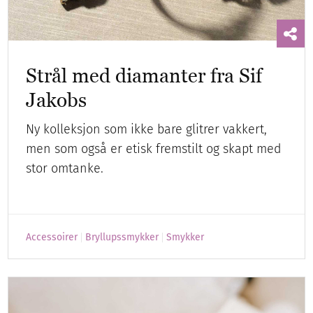
Strål med diamanter fra Sif
Jakobs
Ny kolleksjon som ikke bare glitrer vakkert,
men som også er etisk fremstilt og skapt med
stor omtanke.
Accessoirer
Bryllupssmykker
Smykker