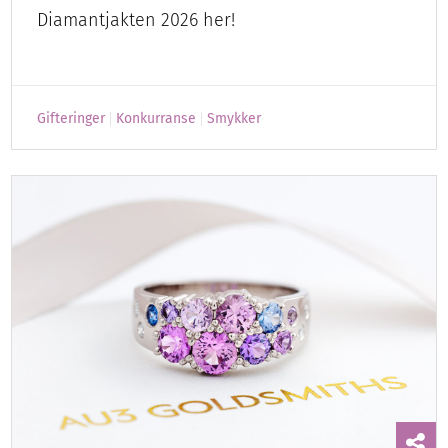
Diamantjakten 2026 her!
Gifteringer
Konkurranse
Smykker