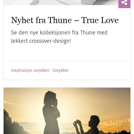
Nyhet fra Thune – True Love
Se den nye kolleksjonen fra Thune med
lekkert crossover-design!
Inspirasjon smykker
Smykker