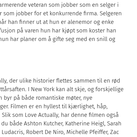
jarmerende veteran som jobber som en selger i
r som jobber for et konkurrende firma. Selgeren
når han finner ut at hun er alenemor og enke
efusjon på varen hun har kjøpt som koster han
hun har planer om å gifte seg med en snill og
, der ulike historier flettes sammen til en rød
tårsaften. I New York kan alt skje, og forskjellige
n byr på både romantiske møter, nye
r. Filmen er en hyllest til kjærlighet, håp,
t. Slik som Love Actually, har denne filmen også
r du både Ashton Kutcher, Katherine Heigl, Sarah
 Ludacris, Robert De Niro, Michelle Pfeiffer, Zac