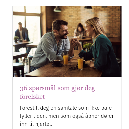
36 spørsmål som gjør deg
forelsket
Forestill deg en samtale som ikke bare
fyller tiden, men som også åpner dører
inn til hjertet.