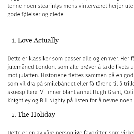
tenne noen stearinlys mens vinterværet herjer uten
gode følelser og glede.
Love Actually
Dette er klassiker som passer alle og enhver. Her får
julemåned London, som alle prøver å takle livets 
mot julaften. Historiene flettes sammen på en go
som vil dra på smilebåndet eller få tårene til å trill
skuespillere. Vi finner blant annet Hugh Grant, C
Knightley og Bill Nighty på listen for å nevne noen.
The Holiday
Dette er en av våre personlige favoritter, som virkeli