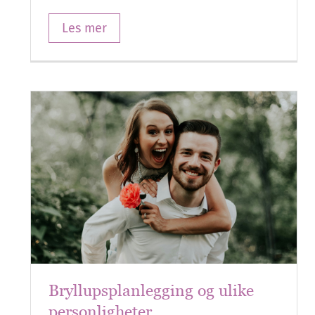
Les mer
Bryllupsplanlegging og ulike
personligheter