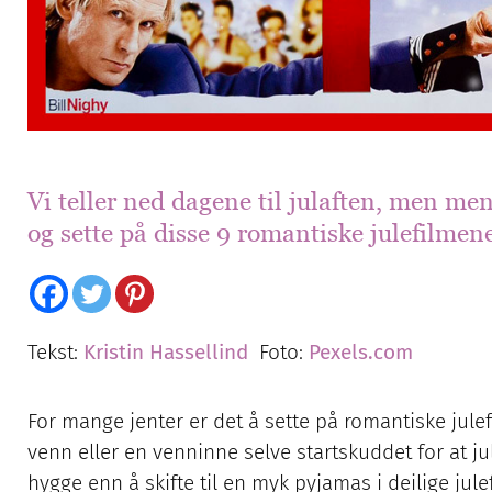
Vi teller ned dagene til julaften, men me
og sette på disse 9 romantiske julefilmen
Tekst:
Kristin Hassellind
Foto:
Pexels.com
For mange jenter er det å sette på romantiske jul
venn eller en venninne selve startskuddet for at jul
hygge enn å skifte til en myk pyjamas i deilige ju