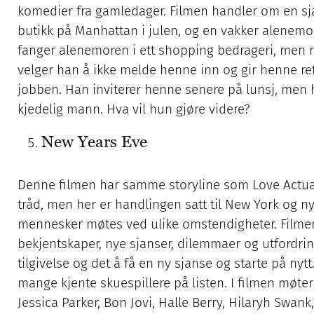
komedier fra gamledager. Filmen handler om en s
butikk på Manhattan i julen, og en vakker alenemo
fanger alenemoren i ett shopping bedrageri, men 
velger han å ikke melde henne inn og gir henne r
jobben. Han inviterer henne senere på lunsj, men 
kjedelig mann. Hva vil hun gjøre videre?
New Years Eve
Denne filmen har samme storyline som Love Actually
tråd, men her er handlingen satt til New York og nyt
mennesker møtes ved ulike omstendigheter. Filme
bekjentskaper, nye sjanser, dilemmaer og utfordringe
tilgivelse og det å få en ny sjanse og starte på nyt
mange kjente skuespillere på listen. I filmen møte
Jessica Parker, Bon Jovi, Halle Berry, Hilaryh Swank,