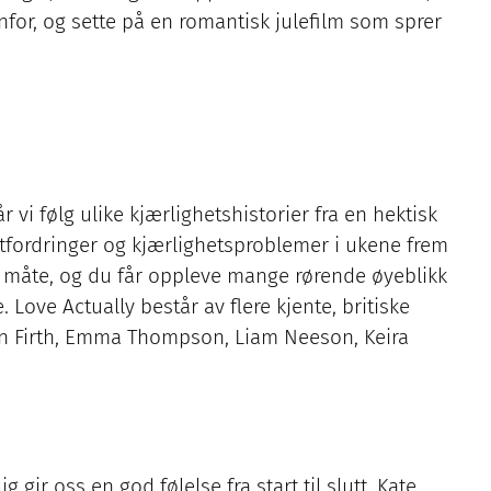
for, og sette på en romantisk julefilm som sprer
 vi følg ulike kjærlighetshistorier fra en hektisk
utfordringer og kjærlighetsproblemer i ukene frem
d måte, og du får oppleve mange rørende øyeblikk
e. Love Actually består av flere kjente, britiske
olin Firth, Emma Thompson, Liam Neeson, Keira
g gir oss en god følelse fra start til slutt. Kate