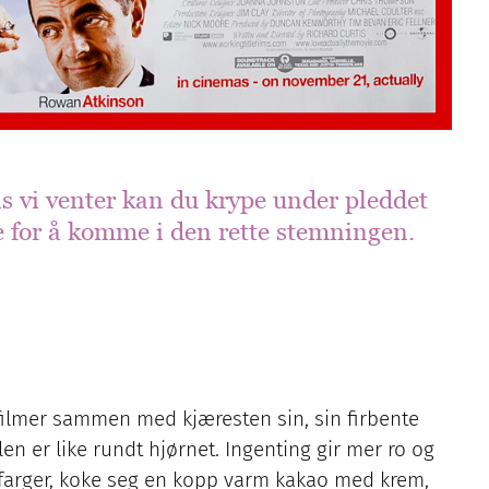
ns vi venter kan du krype under pleddet
e for å komme i den rette stemningen.
efilmer sammen med kjæresten sin, sin firbente
en er like rundt hjørnet. Ingenting gir mer ro og
lefarger, koke seg en kopp varm kakao med krem,