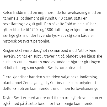
Kelce fridde med en imponerende forlovelsesring med en
gammelslipt diamant på rundt 8–10 carat, satt i en
bezelfatting av gult gull. Den såkalte “old mine cut” har
røtter tilbake til 1700- og 1800-tallet og er kjent for sin
særlige glans under levende lys – et valg som både er
historisk og svært personlig.
Ringen skal være designet i samarbeid med Artifex Fine
Jewelry, og har en subtil gravering på båndet. Den klassiske
cushion-cut diamanten med avrundede hjørner gir ringen
et tidløst preg som speiler Swifts romantiske stil.
Flere kjendiser har den siste tiden valgt bezelinnfatning,
blant annet Zendaya og Lily Collins, noe som antyder at
dette kan bli en kommende trend innen forlovelsesringer.
Taylor Swift er med andre ord ikke bare nyforlovet – hun er
også med på å sette tonen for hva mange kommende