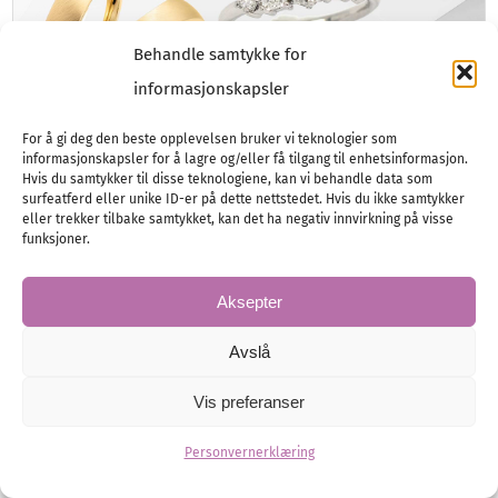
Behandle samtykke for
informasjonskapsler
For å gi deg den beste opplevelsen bruker vi teknologier som
informasjonskapsler for å lagre og/eller få tilgang til enhetsinformasjon.
Forlovelsesringer og
Hvis du samtykker til disse teknologiene, kan vi behandle data som
surfeatferd eller unike ID-er på dette nettstedet. Hvis du ikke samtykker
gifteringer
eller trekker tilbake samtykket, kan det ha negativ innvirkning på visse
funksjoner.
I denne artikkelen får du vite mer om hvilke
trender som gjelder for forlovelsesringer og
Aksepter
gifteringer akkurat nå.
Avslå
Vis preferanser
Forlovelsesringer
Gifteringer
Smykker
Personvernerklæring