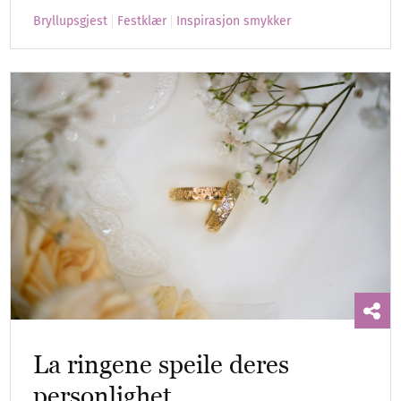
Bryllupsgjest
Festklær
Inspirasjon smykker
La ringene speile deres
personlighet