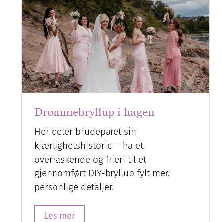
Drømmebryllup i hagen
Her deler brudeparet sin
kjærlighetshistorie – fra et
overraskende og frieri til et
gjennomført DIY-bryllup fylt med
personlige detaljer.
Les mer