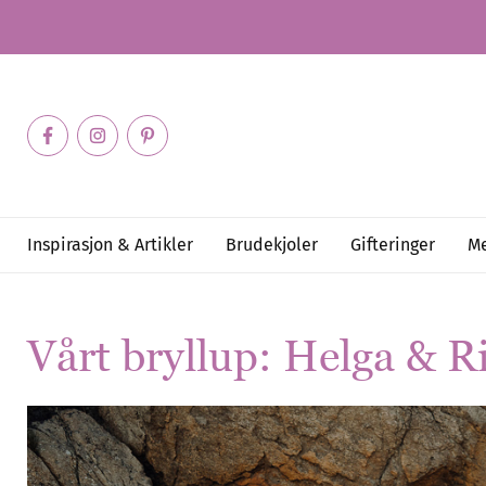
Inspirasjon & Artikler
Brudekjoler
Gifteringer
Me
Vårt bryllup: Helga
&
Ri