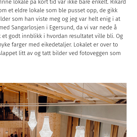
inne lokale på kort tid var ikke bare enkelt. Rikard
 om et eldre lokale som ble pusset opp, de gikk
lder som han viste meg og jeg var helt enig i at
e med Sangarlosjen i Egersund, da vi var nede å
k et godt innblikk i hvordan resultatet ville bli. Og
 myke farger med eikedetaljer. Lokalet er over to
lappet litt av og tatt bilder ved fotoveggen som