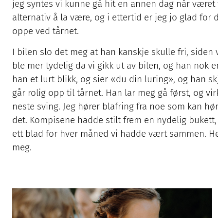
jeg syntes vi kunne gå hit en annen dag når været va
alternativ å la være, og i ettertid er jeg jo glad for
oppe ved tårnet.
I bilen slo det meg at han kanskje skulle fri, siden
ble mer tydelig da vi gikk ut av bilen, og han nok e
han et lurt blikk, og sier «du din luring», og han 
går rolig opp til tårnet. Han lar meg gå først, og 
neste sving. Jeg hører blafring fra noe som kan hø
det. Kompisene hadde stilt frem en nydelig bukett,
ett blad for hver måned vi hadde vært sammen. Her
meg.