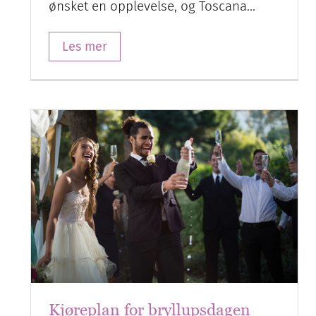
ønsket en opplevelse, og Toscana…
Les mer
Kjøreplan for bryllupsdagen