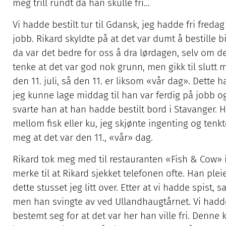
meg trill rundt da han skulle fri…
Vi hadde bestilt tur til Gdansk, jeg hadde fri fredag
jobb. Rikard skyldte på at det var dumt å bestille b
da var det bedre for oss å dra lørdagen, selv om det
tenke at det var god nok grunn, men gikk til slutt
den 11. juli, så den 11. er liksom «vår dag». Dette 
jeg kunne lage middag til han var ferdig på jobb
svarte han at han hadde bestilt bord i Stavanger. H
mellom fisk eller ku, jeg skjønte ingenting og tenkte 
meg at det var den 11., «vår» dag.
Rikard tok meg med til restauranten «Fish & Cow» i 
merke til at Rikard sjekket telefonen ofte. Han plei
dette stusset jeg litt over. Etter at vi hadde spist, s
men han svingte av ved Ullandhaugtårnet. Vi hadde
bestemt seg for at det var her han ville fri. Denne