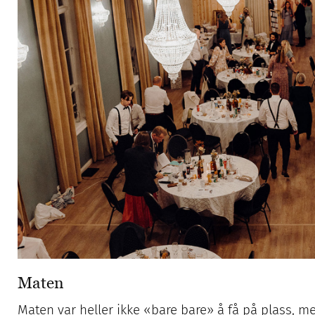
Maten
Maten var heller ikke «bare bare» å få på plass, m