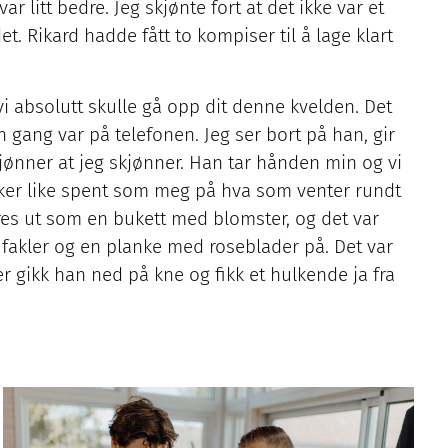
r litt bedre. Jeg skjønte fort at det ikke var et
 det. Rikard hadde fått to kompiser til å lage klart
 vi absolutt skulle gå opp dit denne kvelden. Det
n gang var på telefonen. Jeg ser bort på han, gir
skjønner at jeg skjønner. Han tar hånden min og vi
virker like spent som meg på hva som venter rundt
res ut som en bukett med blomster, og det var
 fakler og en planke med roseblader på. Det var
 gikk han ned på kne og fikk et hulkende ja fra