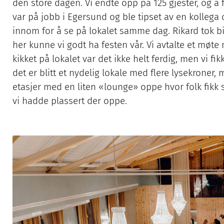
den store dagen. Vi endte opp på 125 gjester, og å f
var på jobb i Egersund og ble tipset av en kollega
innom for å se på lokalet samme dag. Rikard tok bi
her kunne vi godt ha festen vår. Vi avtalte et møt
kikket på lokalet var det ikke helt ferdig, men vi fik
det er blitt et nydelig lokale med flere lysekroner,
etasjer med en liten «lounge» oppe hvor folk fikk s
vi hadde plassert der oppe.