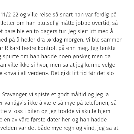
 11/2-22 og ville reise så snart han var ferdig på
illetter om han plutselig måtte jobbe overtid, så
 bare ble en to dagers tur. Jeg sleit litt med å
 med på å heller dra lørdag morgen. Vi ble sammen
har Rikard bedre kontroll på enn meg. Jeg tenkte
 og spurte om han hadde noen ønsker, men da
an ville ikke si hvor, men sa at jeg kunne velge
«hva i all verden». Det gikk litt tid før det slo
Stavanger, vi spiste et godt måltid og jeg la
er vanligvis ikke å være så mye på telefonen, så
atte vi oss i bilen og jeg trodde vi skulle hjem,
 en av våre første dater her, og han hadde
 kvelden var det både mye regn og vind, jeg sa at