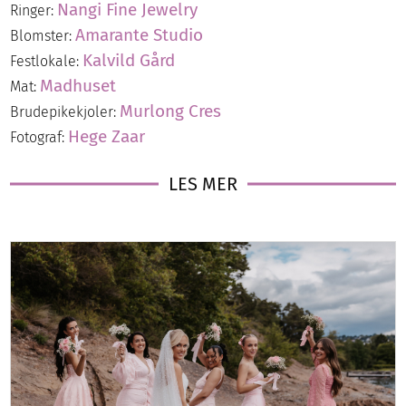
Nangi Fine Jewelry
Ringer:
Amarante Studio
Blomster:
Kalvild Gård
Festlokale:
Madhuset
Mat:
Murlong Cres
Brudepikekjoler:
Hege Zaar
Fotograf:
LES MER