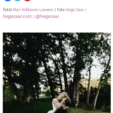
Tekst
Mari Kråkenes Loewen
| Foto
Hege Zaar |
hegezaar.com
@hegezaar
|