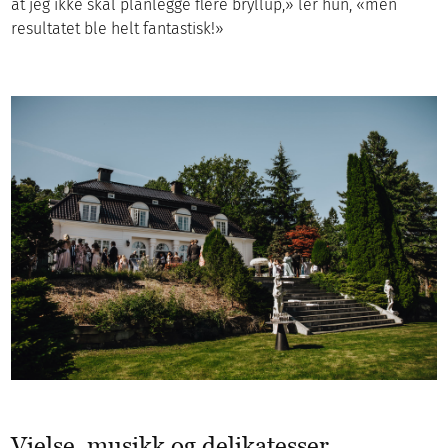
at jeg ikke skal planlegge flere bryllup,» ler hun, «men
resultatet ble helt fantastisk!»
Vielse, musikk og delikatesser