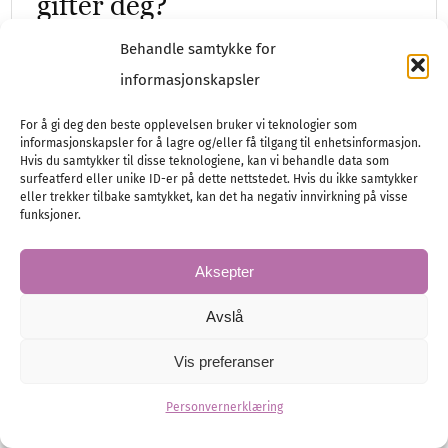
gifter deg?
Juridikk, økonomi og praktiske ting å ordne
Behandle samtykke for
før bryllupet.
informasjonskapsler
For å gi deg den beste opplevelsen bruker vi teknologier som
informasjonskapsler for å lagre og/eller få tilgang til enhetsinformasjon.
Hvis du samtykker til disse teknologiene, kan vi behandle data som
Lov, rett og økonomi
Planlegging
surfeatferd eller unike ID-er på dette nettstedet. Hvis du ikke samtykker
eller trekker tilbake samtykket, kan det ha negativ innvirkning på visse
funksjoner.
Aksepter
Avslå
Vis preferanser
Personvernerklæring