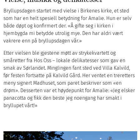
Bryllupsdagen startet med vielse i Birkenes kirke, et sted
som har en helt spesiell betydning for Amalie. Hun er selv
både døpt og konfirmert der. «Å gifte seg i kirken i
hjembygda mi betydde utrolig mye. Den har aldri vært
vakrere enn på bryllupsdagen vår.»
Etter vielsen ble gjestene møtt av strykekvartett og
småretter fra Hos Oss – lokale delikatesser som gav en
smak av Sørlandet. Minglingen fant sted ved Villa Kalvild,
før festen fortsatte på Kalvild Gård. Her ventet en treretters
meny signert Madhuset, som paret beskriver som «en
drøm». Desserten var et høydepunkt for Amalie: «Jeg elsker
panacotta og fikk den beste jeg noengang har smakt i
bryllupet vårt!»