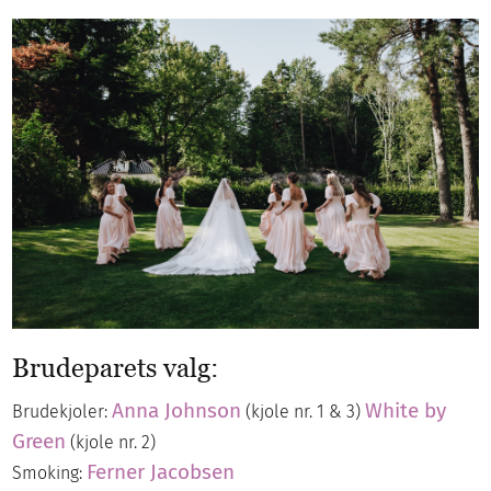
Brudeparets valg:
Anna Johnson
White by
Brudekjoler:
(kjole nr. 1 & 3)
Green
(kjole nr. 2)
Ferner Jacobsen
Smoking: