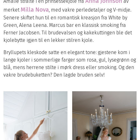
Anna Johnson
Amalie strålte i en prinsessekjole fra
av
Milla Nova
merket
, med vakre perledetaljer og V-midje.
Senere skiftet hun til en romantisk kreasjon fra White by
Green, Alena Leena. Marcus bar en klassisk smoking fra
Ferner Jacobsen. Til brudevalsen og kakekuttingen ble det
kjolebytte igjen til en lekker stilren kjole.
Bryllupets kleskode satte en elegant tone: gjestene kom i
lange kjoler i sommerlige farger som rosa, gul, lysegrønn og
blå, mens herrene stilte i mørk dress eller smoking. Og den
vakre brudebuketten? Den lagde bruden selv!