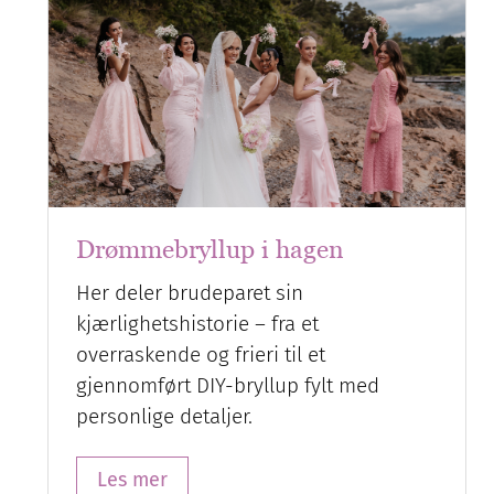
Drømmebryllup i hagen
Her deler brudeparet sin
kjærlighetshistorie – fra et
overraskende og frieri til et
gjennomført DIY-bryllup fylt med
personlige detaljer.
Les mer