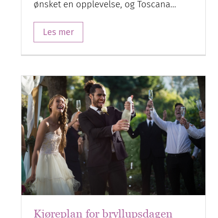
ønsket en opplevelse, og Toscana…
Les mer
Kjøreplan for bryllupsdagen