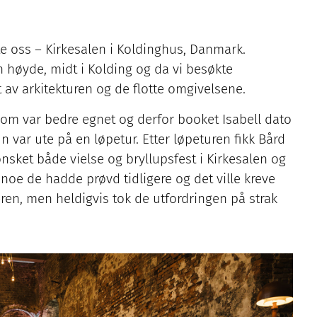
ifte oss – Kirkesalen i Koldinghus, Danmark.
 høyde, midt i Kolding og da vi besøkte
t av arkitekturen og de flotte omgivelsene.
 som var bedre egnet og derfor booket Isabell dato
n var ute på en løpetur. Etter løpeturen fikk Bård
i ønsket både vielse og bryllupsfest i Kirkesalen og
noe de hadde prøvd tidligere og det ville kreve
en, men heldigvis tok de utfordringen på strak