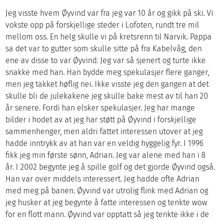
Jeg visste hvem Øyvind var fra jeg var 10 år og gikk på ski. Vi
vokste opp på forskjellige steder i Lofoten, rundt tre mil
mellom oss. En helg skulle vi på kretsrenn til Narvik. Pappa
sa det var to gutter som skulle sitte på fra Kabelvåg, den
ene av disse to var Øyvind. Jeg var så sjenert og turte ikke
snakke med han. Han bydde meg spekulasjer flere ganger,
men jeg takket høflig nei. Ikke visste jeg den gangen at det
skulle bli de julekakene jeg skulle bake mest av til han 20
år senere. Fordi han elsker spekulasjer. Jeg har mange
bilder i hodet av at jeg har støtt på Øyvind i forskjellige
sammenhenger, men aldri fattet interessen utover at jeg
hadde inntrykk av at han var en veldig hyggelig fyr. I 1996
fikk jeg min første sønn, Adrian. Jeg var alene med han i 8
år. I 2002 begynte jeg å spille golf og det gjorde Øyvind også.
Han var over middels interessert. Jeg hadde ofte Adrian
med meg på banen. Øyvind var utrolig flink med Adrian og
jeg husker at jeg begynte å fatte interessen og tenkte wow
for en flott mann. Øyvind var opptatt så jeg tenkte ikke i de