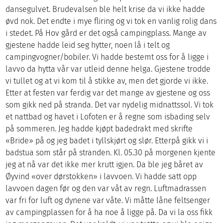
dansegulvet. Brudevalsen ble helt krise da vi ikke hadde
øvd nok. Det endte i mye fliring og vi tok en vanlig rolig dans
i stedet. På Hov gård er det også campingplass. Mange av
gjestene hadde leid seg hytter, noen lå i telt og
campingvogner/bobiler. Vi hadde bestemt oss for å ligge i
lavvo da hytta vår var utleid denne helga. Gjestene trodde
vi tullet og at vi kom til å stikke av, men det gjorde vi ikke.
Etter at festen var ferdig var det mange av gjestene og oss
som gikk ned på stranda. Det var nydelig midnattssol. Vi tok
et nattbad og havet i Lofoten er å regne som isbading selv
på sommeren. Jeg hadde kjøpt badedrakt med skrifte
«Bride» på og jeg badet i tyllskjørt og slør. Etterpå gikk vi i
badstua som står på stranden. Kl. 05.30 på morgenen kjente
jeg at nå var det ikke mer krutt igjen. Da ble jeg båret av
Øyvind «over dørstokken» i lavvoen. Vi hadde satt opp
lavvoen dagen før og den var våt av regn. Luftmadrassen
var fri for luft og dynene var våte. Vi måtte låne feltsenger
av campingplassen for å ha noe å ligge på. Da vi la oss fikk