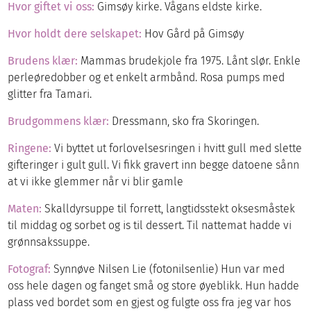
Hvor giftet vi oss:
Gimsøy kirke. Vågans eldste kirke.
Hvor holdt dere selskapet:
Hov Gård på Gimsøy
Brudens klær:
Mammas brudekjole fra 1975. Lånt slør. Enkle
perleøredobber og et enkelt armbånd. Rosa pumps med
glitter fra Tamari.
Brudgommens klær:
Dressmann, sko fra Skoringen.
Ringene:
Vi byttet ut forlovelsesringen i hvitt gull med slette
gifteringer i gult gull. Vi fikk gravert inn begge datoene sånn
at vi ikke glemmer når vi blir gamle
Maten:
Skalldyrsuppe til forrett, langtidsstekt oksesmåstek
til middag og sorbet og is til dessert. Til nattemat hadde vi
grønnsakssuppe.
Fotograf:
Synnøve Nilsen Lie (fotonilsenlie) Hun var med
oss hele dagen og fanget små og store øyeblikk. Hun hadde
plass ved bordet som en gjest og fulgte oss fra jeg var hos