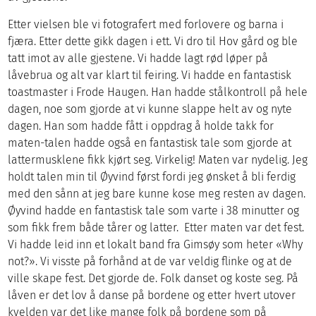
Etter vielsen ble vi fotografert med forlovere og barna i
fjæra. Etter dette gikk dagen i ett. Vi dro til Hov gård og ble
tatt imot av alle gjestene. Vi hadde lagt rød løper på
låvebrua og alt var klart til feiring. Vi hadde en fantastisk
toastmaster i Frode Haugen. Han hadde stålkontroll på hele
dagen, noe som gjorde at vi kunne slappe helt av og nyte
dagen. Han som hadde fått i oppdrag å holde takk for
maten-talen hadde også en fantastisk tale som gjorde at
lattermusklene fikk kjørt seg. Virkelig! Maten var nydelig. Jeg
holdt talen min til Øyvind først fordi jeg ønsket å bli ferdig
med den sånn at jeg bare kunne kose meg resten av dagen.
Øyvind hadde en fantastisk tale som varte i 38 minutter og
som fikk frem både tårer og latter. Etter maten var det fest.
Vi hadde leid inn et lokalt band fra Gimsøy som heter «Why
not?». Vi visste på forhånd at de var veldig flinke og at de
ville skape fest. Det gjorde de. Folk danset og koste seg. På
låven er det lov å danse på bordene og etter hvert utover
kvelden var det like mange folk på bordene som på