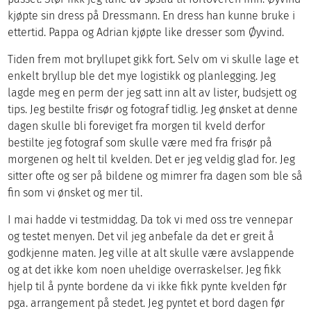
kjøpte sin dress på Dressmann. En dress han kunne bruke i
ettertid. Pappa og Adrian kjøpte like dresser som Øyvind.
Tiden frem mot bryllupet gikk fort. Selv om vi skulle lage et
enkelt bryllup ble det mye logistikk og planlegging. Jeg
lagde meg en perm der jeg satt inn alt av lister, budsjett og
tips. Jeg bestilte frisør og fotograf tidlig. Jeg ønsket at denne
dagen skulle bli foreviget fra morgen til kveld derfor
bestilte jeg fotograf som skulle være med fra frisør på
morgenen og helt til kvelden. Det er jeg veldig glad for. Jeg
sitter ofte og ser på bildene og mimrer fra dagen som ble så
fin som vi ønsket og mer til.
I mai hadde vi testmiddag. Da tok vi med oss tre vennepar
og testet menyen. Det vil jeg anbefale da det er greit å
godkjenne maten. Jeg ville at alt skulle være avslappende
og at det ikke kom noen uheldige overraskelser. Jeg fikk
hjelp til å pynte bordene da vi ikke fikk pynte kvelden før
pga. arrangement på stedet. Jeg pyntet et bord dagen før