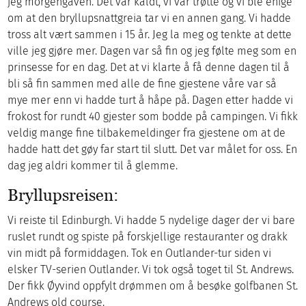
jeg morgengaven. Det var kaldt, vi var trøtte og vi ble enige
om at den bryllupsnattgreia tar vi en annen gang. Vi hadde
tross alt vært sammen i 15 år. Jeg la meg og tenkte at dette
ville jeg gjøre mer. Dagen var så fin og jeg følte meg som en
prinsesse for en dag. Det at vi klarte å få denne dagen til å
bli så fin sammen med alle de fine gjestene våre var så
mye mer enn vi hadde turt å håpe på. Dagen etter hadde vi
frokost for rundt 40 gjester som bodde på campingen. Vi fikk
veldig mange fine tilbakemeldinger fra gjestene om at de
hadde hatt det gøy far start til slutt. Det var målet for oss. En
dag jeg aldri kommer til å glemme.
Bryllupsreisen:
Vi reiste til Edinburgh. Vi hadde 5 nydelige dager der vi bare
ruslet rundt og spiste på forskjellige restauranter og drakk
vin midt på formiddagen. Tok en Outlander-tur siden vi
elsker TV-serien Outlander. Vi tok også toget til St. Andrews.
Der fikk Øyvind oppfylt drømmen om å besøke golfbanen St.
Andrews old course.