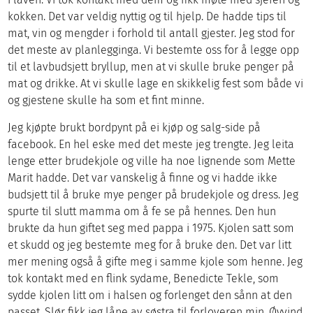
kokken. Det var veldig nyttig og til hjelp. De hadde tips til
mat, vin og mengder i forhold til antall gjester. Jeg stod for
det meste av planlegginga. Vi bestemte oss for å legge opp
til et lavbudsjett bryllup, men at vi skulle bruke penger på
mat og drikke. At vi skulle lage en skikkelig fest som både vi
og gjestene skulle ha som et fint minne.
Jeg kjøpte brukt bordpynt på ei kjøp og salg-side på
facebook. En hel eske med det meste jeg trengte. Jeg leita
lenge etter brudekjole og ville ha noe lignende som Mette
Marit hadde. Det var vanskelig å finne og vi hadde ikke
budsjett til å bruke mye penger på brudekjole og dress. Jeg
spurte til slutt mamma om å fe se på hennes. Den hun
brukte da hun giftet seg med pappa i 1975. Kjolen satt som
et skudd og jeg bestemte meg for å bruke den. Det var litt
mer mening også å gifte meg i samme kjole som henne. Jeg
tok kontakt med en flink sydame, Benedicte Tekle, som
sydde kjolen litt om i halsen og forlenget den sånn at den
passet. Slør fikk jeg låne av søstra til forloveren min. Øyvind