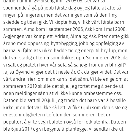
datoen til min 29-årsdag inni. 29.05.05. Det var så
spennende å gå på jobb første dag og jeg følte at alle så
ringen på fingeren, men det var ingen som så den.Ting
skjedde og tiden gikk. Vi kjøpte hus, vi fikk vårt første barn
sammen. Alma kom i september 2006, Ask kom i mai 2008.
A-gjengen var komplett. Adrian, Alma og Ask. Etter dette gikk
årene med oppussing, hyttebygging, jobb og oppfølging av
barna. Vi følte at vi ikke hadde tid og energi til bryllup, men
det var stadig et tema som dukket opp. Sommeren 2018, da
vi satt og pratet i hver vår sofa så sa jeg: Tror du vi blir gift?
Ja, sa Øyvind vi gjør det til neste år. Ok da gjør vi det. Det var
vårt andre frieri om man kan si det sånn. Vi ble enige om at
sommeren 2019 skulle det skje. Jeg fortet meg å sende ut
noen meldinger sånn at vi ikke kunne ombestemme oss.
Datoen ble satt til 20.juli. Jeg trodde det bare var å bestille
kirke, men det var ikke så lett. Vi fikk 6.juli som den siste og
eneste muligheten i Lofoten den sommeren. Det er
populært å gifte seg i Lofoten også for folk utenfra. Datoen
ble 6.juli 2019 og vi begynte å planlegge. Vi sendte ikke ut