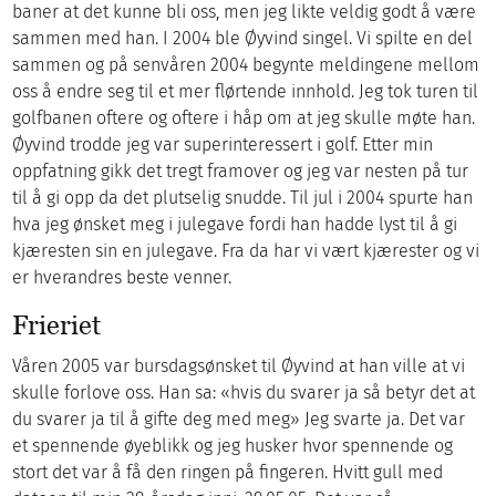
baner at det kunne bli oss, men jeg likte veldig godt å være
sammen med han. I 2004 ble Øyvind singel. Vi spilte en del
sammen og på senvåren 2004 begynte meldingene mellom
oss å endre seg til et mer flørtende innhold. Jeg tok turen til
golfbanen oftere og oftere i håp om at jeg skulle møte han.
Øyvind trodde jeg var superinteressert i golf. Etter min
oppfatning gikk det tregt framover og jeg var nesten på tur
til å gi opp da det plutselig snudde. Til jul i 2004 spurte han
hva jeg ønsket meg i julegave fordi han hadde lyst til å gi
kjæresten sin en julegave. Fra da har vi vært kjærester og vi
er hverandres beste venner.
Frieriet
Våren 2005 var bursdagsønsket til Øyvind at han ville at vi
skulle forlove oss. Han sa: «hvis du svarer ja så betyr det at
du svarer ja til å gifte deg med meg» Jeg svarte ja. Det var
et spennende øyeblikk og jeg husker hvor spennende og
stort det var å få den ringen på fingeren. Hvitt gull med