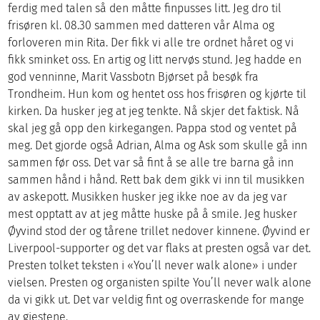
ferdig med talen så den måtte finpusses litt. Jeg dro til
frisøren kl. 08.30 sammen med datteren vår Alma og
forloveren min Rita. Der fikk vi alle tre ordnet håret og vi
fikk sminket oss. En artig og litt nervøs stund. Jeg hadde en
god venninne, Marit Vassbotn Bjørset på besøk fra
Trondheim. Hun kom og hentet oss hos frisøren og kjørte til
kirken. Da husker jeg at jeg tenkte. Nå skjer det faktisk. Nå
skal jeg gå opp den kirkegangen. Pappa stod og ventet på
meg. Det gjorde også Adrian, Alma og Ask som skulle gå inn
sammen før oss. Det var så fint å se alle tre barna gå inn
sammen hånd i hånd. Rett bak dem gikk vi inn til musikken
av askepott. Musikken husker jeg ikke noe av da jeg var
mest opptatt av at jeg måtte huske på å smile. Jeg husker
Øyvind stod der og tårene trillet nedover kinnene. Øyvind er
Liverpool-supporter og det var flaks at presten også var det.
Presten tolket teksten i «You’ll never walk alone» i under
vielsen. Presten og organisten spilte You’ll never walk alone
da vi gikk ut. Det var veldig fint og overraskende for mange
av gjestene.