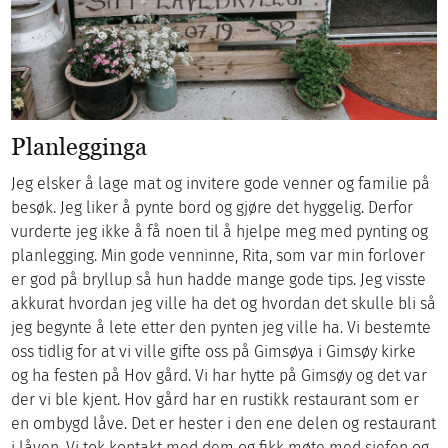
Planlegginga
Jeg elsker å lage mat og invitere gode venner og familie på
besøk. Jeg liker å pynte bord og gjøre det hyggelig. Derfor
vurderte jeg ikke å få noen til å hjelpe meg med pynting og
planlegging. Min gode venninne, Rita, som var min forlover
er god på bryllup så hun hadde mange gode tips. Jeg visste
akkurat hvordan jeg ville ha det og hvordan det skulle bli så
jeg begynte å lete etter den pynten jeg ville ha. Vi bestemte
oss tidlig for at vi ville gifte oss på Gimsøya i Gimsøy kirke
og ha festen på Hov gård. Vi har hytte på Gimsøy og det var
der vi ble kjent. Hov gård har en rustikk restaurant som er
en ombygd låve. Det er hester i den ene delen og restaurant
i låven. Vi tok kontakt med dem og fikk møte med sjefen og