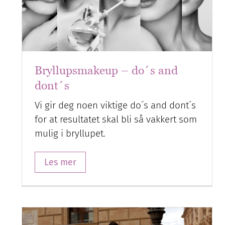
Bryllupsmakeup – do´s and
dont´s
Vi gir deg noen viktige do´s and dont´s
for at resultatet skal bli så vakkert som
mulig i bryllupet.
Les mer