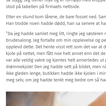
stod på tabellen på firmaets nettside.
Etter en stund kom tårene, de bare fosset ned. Sa
Han trodde noen hadde dødd, han sa senere at han 
”Da jeg hadde samlet meg litt, ringte jeg søsteren
brudesalong. Jeg fortalte om min opplevelse og pe
opplevd dette. Det hente visst rett som det var at
kjole på nettet, men fått noe helt annet enn det de 
var alle veldig vakre og kjentes helt annerledes ut 
drømmekjole! Den jeg hadde sett på bildet, men nå 
ikke gleden lenge, butikken hadde ikke kjolen i min
meg selv, om jeg hadde tenkt meg bedre om så had