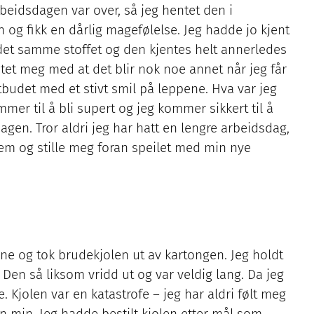
rbeidsdagen var over, så jeg hentet den i
 og fikk en dårlig magefølelse. Jeg hadde jo kjent
det samme stoffet og den kjentes helt annerledes
røstet meg med at det blir nok noe annet når jeg får
tbudet med et stivt smil på leppene. Hva var jeg
ommer til å bli supert og jeg kommer sikkert til å
gen. Tror aldri jeg har hatt en lengre arbeidsdag,
m og stille meg foran speilet med min nye
ne og tok brudekjolen ut av kartongen. Jeg holdt
Den så liksom vridd ut og var veldig lang. Da jeg
e. Kjolen var en katastrofe – jeg har aldri følt meg
n min. Jeg hadde bestilt kjolen etter mål som