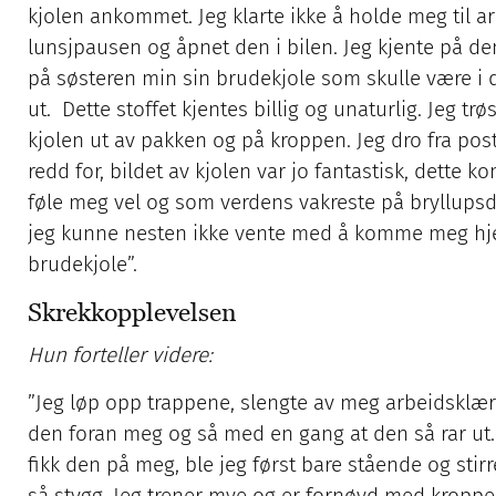
kjolen ankommet. Jeg klarte ikke å holde meg til a
lunsjpausen og åpnet den i bilen. Jeg kjente på den
på søsteren min sin brudekjole som skulle være i 
ut. Dette stoffet kjentes billig og unaturlig. Jeg t
kjolen ut av pakken og på kroppen. Jeg dro fra pos
redd for, bildet av kjolen var jo fantastisk, dette k
føle meg vel og som verdens vakreste på bryllupsda
jeg kunne nesten ikke vente med å komme meg hje
brudekjole”.
Skrekkopplevelsen
Hun forteller videre:
”Jeg løp opp trappene, slengte av meg arbeidsklær
den foran meg og så med en gang at den så rar ut. 
fikk den på meg, ble jeg først bare stående og stirr
så stygg. Jeg trener mye og er fornøyd med kroppe