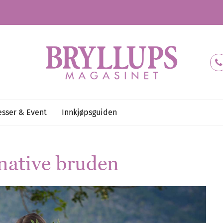
sser & Event
Innkjøpsguiden
rnative bruden