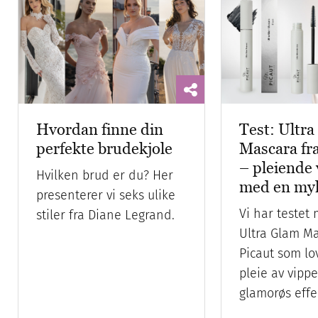
Hvordan finne din
Test: Ultr
perfekte brudekjole
Mascara fr
– pleiende
Hvilken brud er du? Her
med en myk
presenterer vi seks ulike
Vi har testet
stiler fra Diane Legrand.
Ultra Glam Ma
Picaut som lo
pleie av vipp
glamorøs effe