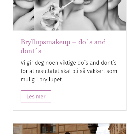
Bryllupsmakeup – do´s and
dont´s
Vi gir deg noen viktige do´s and dont´s
for at resultatet skal bli så vakkert som
mulig i bryllupet.
Les mer