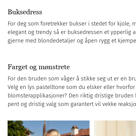
Buksedress
For deg som foretrekker bukser i stedet for kjole, men
elegant og trendy så er buksedressen et ypperlig al
gjerne med blondedetaljer og åpen rygg et kjempefi
Farget og mønstrete
For den bruden som våger å stikke seg ut er en brud
Velg en lys pastelltone som du elsker eller hvorfor
blomsterapplikasjoner? Den riktig dristige bruden
pent og dristig valg som garantert vil vekke reaksj