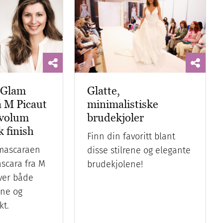
a Glam
Glatte,
a M Picaut
minimalistiske
 volum
brudekjoler
 finish
Finn din favoritt blant
 mascaraen
disse stilrene og elegante
scara fra M
brudekjolene!
ver både
ene og
kt.