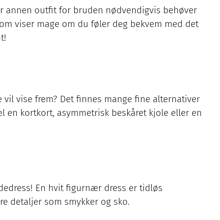
ler annen outfit for bruden nødvendigvis behøver
p som viser mage om du føler deg bekvem med det
t!
vil vise frem? Det finnes mange fine alternativer
 en kortkort, asymmetrisk beskåret kjole eller en
edress! En hvit figurnær dress er tidløs
dre detaljer som smykker og sko.