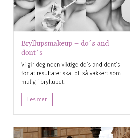
Bryllupsmakeup – do´s and
dont´s
Vi gir deg noen viktige do´s and dont´s
for at resultatet skal bli så vakkert som
mulig i bryllupet.
Les mer