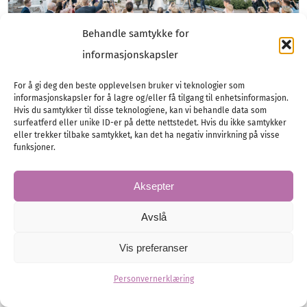
Behandle samtykke for
informasjonskapsler
Dömle Herrgård Spa & Resort
For å gi deg den beste opplevelsen bruker vi teknologier som
informasjonskapsler for å lagre og/eller få tilgang til enhetsinformasjon.
– der drømmer blir
Hvis du samtykker til disse teknologiene, kan vi behandle data som
surfeatferd eller unike ID-er på dette nettstedet. Hvis du ikke samtykker
virkelighet
eller trekker tilbake samtykket, kan det ha negativ innvirkning på visse
funksjoner.
Velkommen til en av Sveriges mest unike
herregårder for bryllup. Et helhetskonsept
Aksepter
med en egen kirke, en magisk herregårdspark
Avslå
med…
Vis preferanser
Bryllupsfest
Bryllupsfesten
Promotion
Personvernerklæring
Selskapslokaler