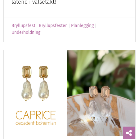
låtene i valsetakt!
Bryllupsfest
Bryllupsfesten
Planlegging
Underholdning