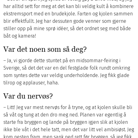
har alltid sett for meg at det kan bli veldig kult å kombinere
ekstremsport med en brudekjole. Farten og kjolen sammen
blir effektfullt. Jeg har dessuten gode venner som gjerne
stiller opp på mine sprø idéer, så det ordnet seg med både
båt og kamera!
Var det noen som så deg?
– Ja, vi gjorde dette stuntet på en midsommar-feiring i
Sverige, så det det var en del festglade folk rundt omkring
som syntes dette var veldig underholdende. Jeg fikk glade
tilrop og applauser, haha.
Var du nervøs?
– Litt! Jeg var mest nervøs for å tryne, og at kjolen skulle bli
så våt og tung at den dro meg ned. Planen var egentlig å
starte fra bryggen og lande på bryggen igjen slik at kjolen
ikke ble våt i det hele tatt, men det var litt vel ambisiøst. Jeg
kom nesten fram, men sank ned rett før bryggen, så jeg fikk