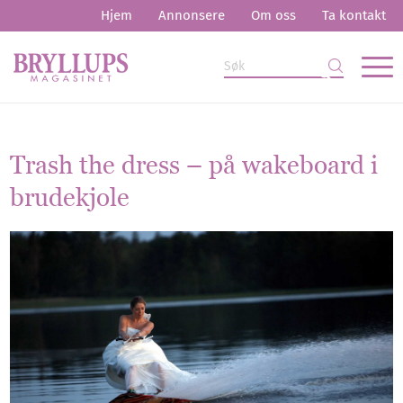
Hjem
Annonsere
Om oss
Ta kontakt
Trash the dress – på wakeboard i
brudekjole