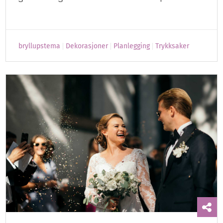
bryllupstema
Dekorasjoner
Planlegging
Trykksaker