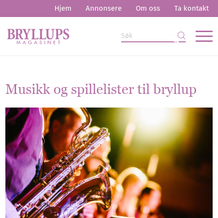
Hjem
Annonsere
Om oss
Ta kontakt
Musikk og spillelister til bryllup