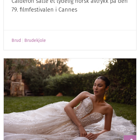
Calderón satte et tydelig norsk avtrykk på den
79. filmfestivalen i Cannes
Brud
Brudekjole