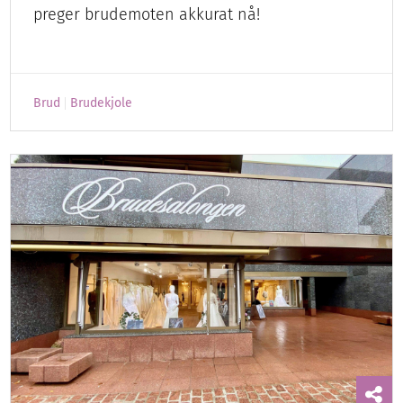
preger brudemoten akkurat nå!
Brud
Brudekjole