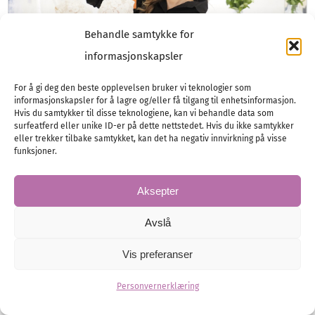
Behandle samtykke for
informasjonskapsler
For å gi deg den beste opplevelsen bruker vi teknologier som
informasjonskapsler for å lagre og/eller få tilgang til enhetsinformasjon.
Hvis du samtykker til disse teknologiene, kan vi behandle data som
surfeatferd eller unike ID-er på dette nettstedet. Hvis du ikke samtykker
Chérie Brud
eller trekker tilbake samtykket, kan det ha negativ innvirkning på visse
funksjoner.
Vi hjelper deg med å finne den perfekte
brudekjolen! I vår nye brudesalong midt i
Aksepter
vakre Ålesund sentrum, gleder vi…
Avslå
Vis preferanser
Brud
Brudekjole
Promotion
Personvernerklæring