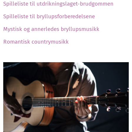
Spilleliste til utdrikningslaget-brudgommen
Spilleliste til bryllupsforberedelsene
Mystisk og annerledes bryllupsmusikk
Romantisk countrymusikk