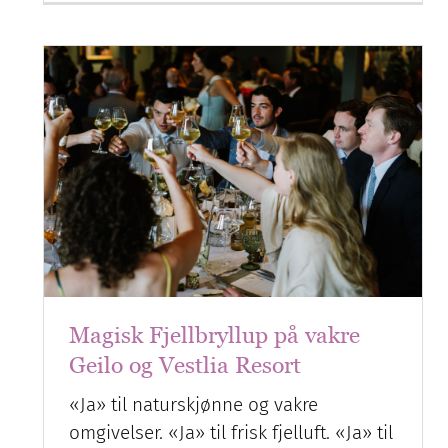
Magisk Fjellbryllup på vakre
Geilo og Vestlia Resort
«Ja» til naturskjønne og vakre
omgivelser. «Ja» til frisk fjelluft. «Ja» til