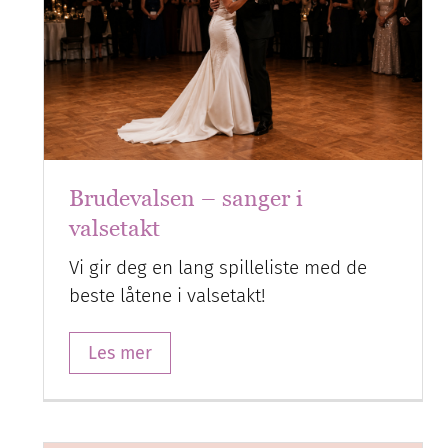
Brudevalsen – sanger i
valsetakt
Vi gir deg en lang spilleliste med de
beste låtene i valsetakt!
Les mer