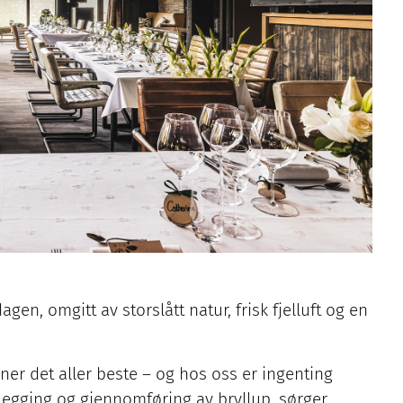
en, omgitt av storslått natur, frisk fjelluft og en
jener det aller beste – og hos oss er ingenting
anlegging og gjennomføring av bryllup, sørger