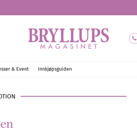
sser & Event
Innkjøpsguiden
OTION
den