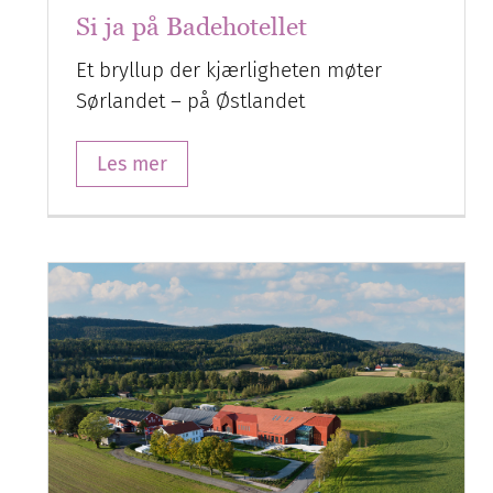
Si ja på Badehotellet
Et bryllup der kjærligheten møter
Sørlandet – på Østlandet
Les mer