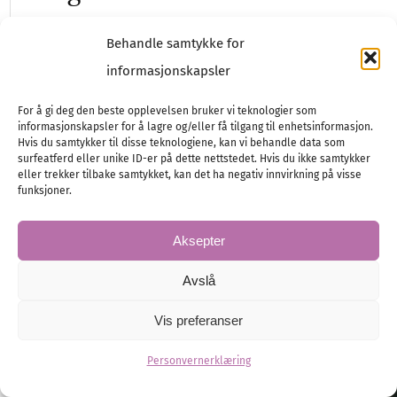
LILLY har vært en pioner innen brudekjoler siden 1946,
Behandle samtykke for
og tilbyr et stort utvalg av brudekjoler.
informasjonskapsler
Brudekjole
Brud
For å gi deg den beste opplevelsen bruker vi teknologier som
informasjonskapsler for å lagre og/eller få tilgang til enhetsinformasjon.
Hvis du samtykker til disse teknologiene, kan vi behandle data som
surfeatferd eller unike ID-er på dette nettstedet. Hvis du ikke samtykker
eller trekker tilbake samtykket, kan det ha negativ innvirkning på visse
funksjoner.
Aksepter
Avslå
Vis preferanser
Personvernerklæring