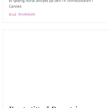
et tydelig norsk avtrykk på den 79. filmfestivalen i
Cannes
Brudekjole
Brud