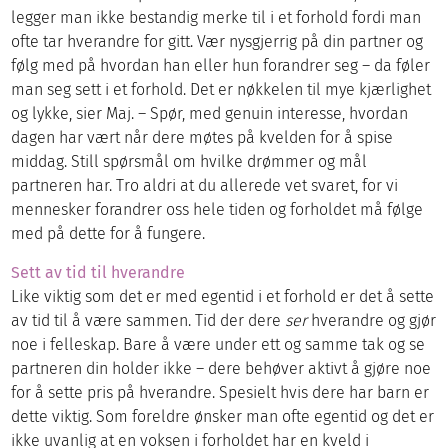
legger man ikke bestandig merke til i et forhold fordi man
ofte tar hverandre for gitt. Vær nysgjerrig på din partner og
følg med på hvordan han eller hun forandrer seg – da føler
man seg sett i et forhold. Det er nøkkelen til mye kjærlighet
og lykke, sier Maj. – Spør, med genuin interesse, hvordan
dagen har vært når dere møtes på kvelden for å spise
middag. Still spørsmål om hvilke drømmer og mål
partneren har. Tro aldri at du allerede vet svaret, for vi
mennesker forandrer oss hele tiden og forholdet må følge
med på dette for å fungere.
Sett av tid til hverandre
Like viktig som det er med egentid i et forhold er det å sette
av tid til å være sammen. Tid der dere
ser
hverandre og gjør
noe i felleskap. Bare å være under ett og samme tak og se
partneren din holder ikke – dere behøver aktivt å gjøre noe
for å sette pris på hverandre. Spesielt hvis dere har barn er
dette viktig. Som foreldre ønsker man ofte egentid og det er
ikke uvanlig at en voksen i forholdet har en kveld i