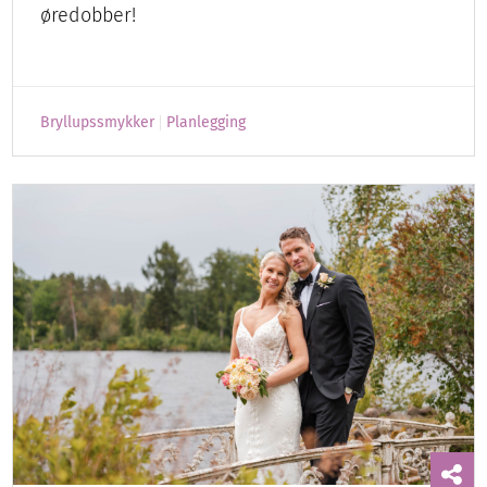
øredobber!
Bryllupssmykker
Planlegging