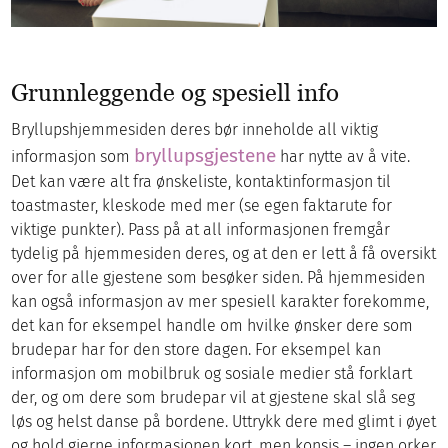
Grunnleggende og spesiell info
Bryllupshjemmesiden deres bør inneholde all viktig
bryllupsgjestene
informasjon som
har nytte av å vite.
Det kan være alt fra ønskeliste, kontaktinformasjon til
toastmaster, kleskode med mer (se egen faktarute for
viktige punkter). Pass på at all informasjonen fremgår
tydelig på hjemmesiden deres, og at den er lett å få oversikt
over for alle gjestene som besøker siden. På hjemmesiden
kan også informasjon av mer spesiell karakter forekomme,
det kan for eksempel handle om hvilke ønsker dere som
brudepar har for den store dagen. For eksempel kan
informasjon om mobilbruk og sosiale medier stå forklart
der, og om dere som brudepar vil at gjestene skal slå seg
løs og helst danse på bordene. Uttrykk dere med glimt i øyet
og hold gjerne informasjonen kort, men konsis – ingen orker