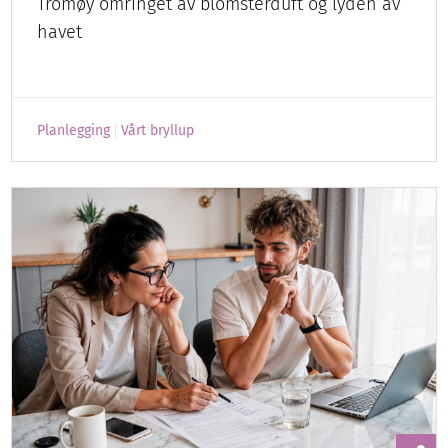
Tromøy omringet av blomsterduft og lyden av
havet
Planlegging
Vårt bryllup