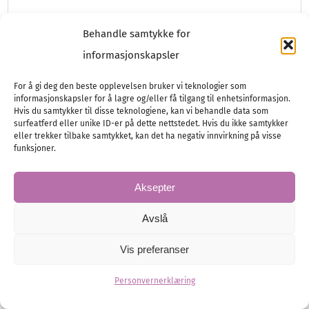
Dömle Herrgård Spa & Resort
Behandle samtykke for
– der drømmer blir
informasjonskapsler
virkelighet
For å gi deg den beste opplevelsen bruker vi teknologier som
informasjonskapsler for å lagre og/eller få tilgang til enhetsinformasjon.
Velkommen til en av Sveriges mest unike
Hvis du samtykker til disse teknologiene, kan vi behandle data som
herregårder for bryllup. Et helhetskonsept
surfeatferd eller unike ID-er på dette nettstedet. Hvis du ikke samtykker
eller trekker tilbake samtykket, kan det ha negativ innvirkning på visse
med en egen kirke, en magisk herregårdspark
funksjoner.
med…
Aksepter
Bryllupsfest
Bryllupsfesten
Promotion
Avslå
Selskapslokaler
Vis preferanser
Personvernerklæring