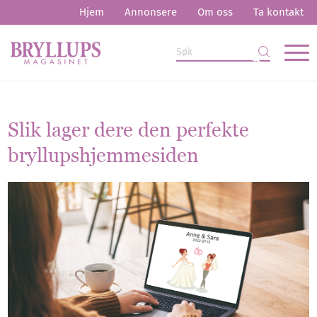
Hjem
Annonsere
Om oss
Ta kontakt
Slik lager dere den perfekte
bryllupshjemmesiden